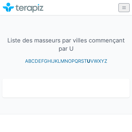
Liste des masseurs par villes commençant
par U
A
B
C
D
E
F
G
H
I
J
K
L
M
N
O
P
Q
R
S
T
U
V
W
X
Y
Z