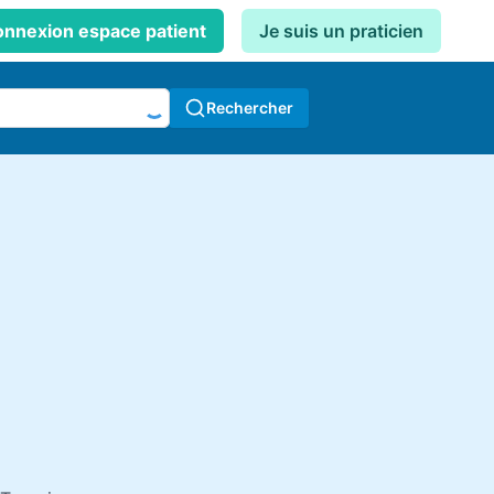
nnexion espace patient
Je suis un praticien
Rechercher