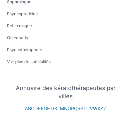
Sophrologue
Psychopraticien
Réflexologue
Ostéopathe
Psychothérapeute
Voir plus de spécialités
Annuaire des kératothérapeutes par
villes
A
B
C
D
E
F
G
H
I
J
K
L
M
N
O
P
Q
R
S
T
U
V
W
X
Y
Z