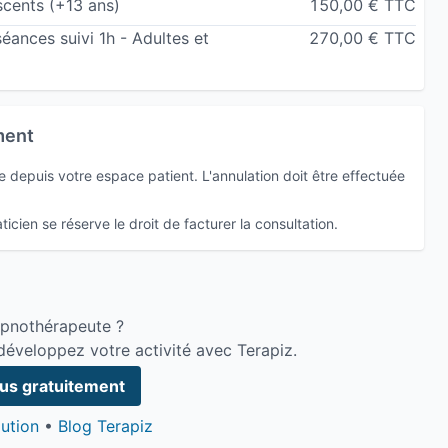
scents (+13 ans)
150,00 € TTC
nces suivi 1h - Adultes et
270,00 € TTC
ment
depuis votre espace patient. L'annulation doit être effectuée
icien se réserve le droit de facturer la consultation.
ypnothérapeute ?
développez votre activité avec Terapiz.
ous gratuitement
ution
•
Blog Terapiz