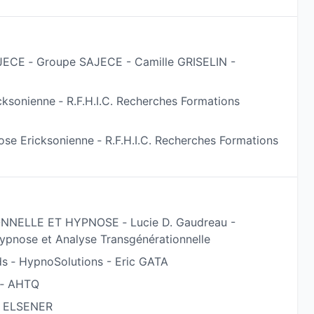
erné(e) par :
JECE ‐ Groupe SAJECE - Camille GRISELIN -
angoisses, charge mentale, deuil, séparation...
cksonienne ‐ R.F.H.I.C. Recherches Formations
t un examen ou un entretien d'embauche, difficulté à
ose Ericksonienne ‐ R.F.H.I.C. Recherches Formations
ion.
r
compulsions jeux/shopping... Reprenez le contrôle en
ELLE ET HYPNOSE ‐ Lucie D. Gaudreau -
Hypnose et Analyse Transgénérationnelle
 vie
s ‐ HypnoSolutions - Eric GATA
ation à une intervention chirurgicale, gestion du
 ‐ AHTQ
oé ELSENER