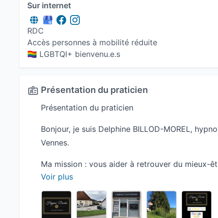
Sur internet
RDC
Accès personnes à mobilité réduite
🏳️‍🌈 LGBTQI+ bienvenu.e.s
Présentation du praticien
Présentation du praticien
Bonjour, je suis Delphine BILLOD-MOREL, hypn
Vennes.
Ma mission : vous aider à retrouver du mieux-êt
Voir plus
ne suffit plus.
J'accompagne les adultes, adolescents et enfant
L'hypnose est un outil naturel et puissant pour 