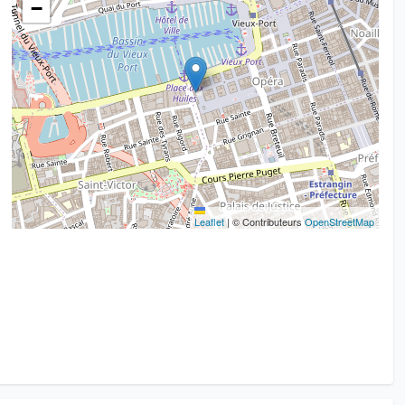
−
Leaflet
|
© Contributeurs
OpenStreetMap