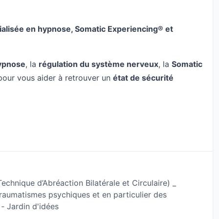
cialisée en hypnose, Somatic Experiencing® et
ypnose
, la
régulation du système nerveux
, la
Somatic
pour vous aider à retrouver un
état de sécurité
rveux
, à
retrouver de la sécurité face à leurs
ma
avec une approche douce, progressive et trauma-
pour vous soutenir dans la sortie de la dépendance
es
, en lien avec votre histoire.
chnique d’Abréaction Bilatérale et Circulaire) _
traumatismes psychiques et en particulier des
x qui ressentent un débordement émotionnel, une
‐ Jardin d'idées
es schémas répétitifs.