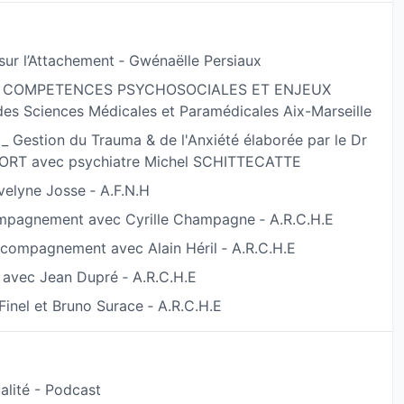
ème nerveux
,
apaiser les peurs
et
reconstruire une
sur l’Attachement ‐ Gwénaëlle Persiaux
, COMPETENCES PSYCHOSOCIALES ET ENJEUX
nce et d’ajustement face à ce que vous traversez.
s Sciences Médicales et Paramédicales Aix-Marseille
_ Gestion du Trauma & de l'Anxiété élaborée par le Dr
s plus de clarté, de liberté émotionnelle et de
EFORT avec psychiatre Michel SCHITTECATTE
elyne Josse ‐ A.F.N.H
mpagnement avec Cyrille Champagne ‐ A.R.C.H.E
ccompagnement avec Alain Héril ‐ A.R.C.H.E
 avec Jean Dupré ‐ A.R.C.H.E
Finel et Bruno Surace ‐ A.R.C.H.E
alité - Podcast