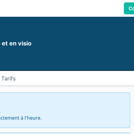
Co
e
et en visio
Tarifs


actement à l'heure.