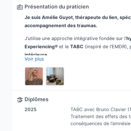
Présentation du praticien
Je suis Amélie Guyot, thérapeute du lien, spé
accompagnement des traumas.
J’utilise une approche intégrative fondée sur l’
h
Experiencing®
et le
TABC
(inspiré de l’EMDR), 
intérieure
.
Voir plus
J’aide les personnes à
réguler leur système ne
émotions
, et à
transformer les effets du trau
informée.
Diplômes
Mon travail intègre les enjeux d’
attachement
, 
affective et la construction de
liens plus sécur
2025
TABC avec Bruno Clavier (Te
Traitement des effets des 
Mon accompagnement s’adresse à celles et ceu
conséquences de l’amnésie 
hypervigilance, des blocages liés au passé ou d