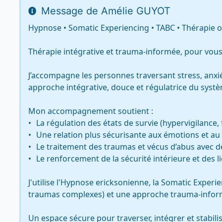
Message de Amélie GUYOT
Hypnose • Somatic Experiencing • TABC • Thérapie 
Thérapie intégrative et trauma-informée, pour vous 
J’accompagne les personnes traversant stress, anxi
approche intégrative, douce et régulatrice du systè
Mon accompagnement soutient :

•	La régulation des états de survie (hypervigilance, figement, débordement émotionnel)

•	Une relation plus sécurisante aux émotions et au corps

•	Le traitement des traumas et vécus d’abus avec des méthodes adaptées

•	Le renforcement de la sécurité intérieure et des liens d’attachement stables

J'utilise l'Hypnose ericksonienne, la Somatic Experie
traumas complexes) et une approche trauma-inform
Un espace sécure pour traverser, intégrer et stabilis