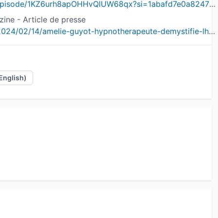
https://open.spotify.com/episode/1KZ6urh8apOHHvQlUW68qx?si=1abafd7e0a824769&nd=1&dlsi=6fd532838bb94261
ine - Article de presse
https://ichtusmagazine.fr/2024/02/14/amelie-guyot-hypnotherapeute-demystifie-lhypnose/
English)