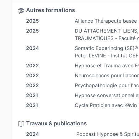
Autres formations
Ensemble, nous travaillons à
stabiliser le syst
relation de confiance avec soi-même
2025
Alliance Thérapeute basée 
.
2025
DU ATTACHEMENT, LIENS
Chaque séance est un espace d’écoute, de prése
TRAUMATIQUES ‐ Faculté de
Mon objectif : vous soutenir dans un
2024
Somatic Experincing (SE)® 
chemin ver
Peter LEVINE ‐ Institut C
stabilité intérieure
.
2022
Hypnose et Trauma avec Ev
2022
Neurosciences pour l'acco
2022
Psychopathologie pour l'a
2021
Hypnose conversationnelle
2021
Cycle Praticien avec Kévin 
Travaux & publications
2024
Podcast Hypnose & Spiritu