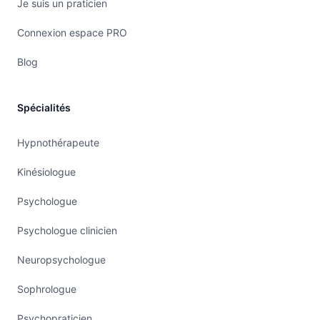
Je suis un praticien
Emétophobie, éreutophobie, misophonie etc…
La phobie, qu’elle soit liée à un objet, une situation 
Connexion espace PRO
environnement, peut profondément affecter la qualit
Blog
personne qui en souffre et, dans une moindre mesure
son entourage. L’hypnose aide à gérer ces réactions 
Spécialités
apportant calme et contrôle.
Une phobie est un trouble anxieux où la peur est irr
Hypnothérapeute
focalisée sur un objet, une activité ou une situation 
Contrairement à une peur classique, la phobie est d
Kinésiologue
et interfère avec la vie quotidienne, poussant la per
Psychologue
certaines situations.
Psychologue clinicien
La peur est une émotion naturelle et utile dont nous
et tous l’expérience lorsque nous nous sentons en dan
Neuropsychologue
d’un mécanisme de protection qui oriente nos comp
Sophrologue
qui ne nous empêche pas de vivre normalement. La 
contraire, est une peur excessive et irrationnelle, sa
Psychopraticien