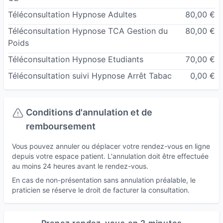
votre santé mais aussi paradoxalement des peurs ..
Téléconsultation Hypnose Adultes
80,00 €
ne pas y arriver, de ne pas être en capacité de gérer
Téléconsultation Hypnose TCA Gestion du
80,00 €
cigarette, peur de prendre du poids.
Poids
Cette dépendance au tabac vous empêche de vivre
Téléconsultation Hypnose Etudiants
70,00 €
depuis de longues années et met en péril votre san
Téléconsultation suivi Hypnose Arrêt Tabac
0,00 €
transformer cette lutte quotidienne en une opportuni
retrouvée. Un accompagnement décisif en deux con
celles et ceux qui souhaitent réellement se libérer de
Conditions d'annulation et de
du tabac, préserver leur santé et rassurer l'entourag
remboursement
souffle, le goût, l'odorat, de l'énergie, faire des éc
Vous pouvez annuler ou déplacer votre rendez-vous en ligne
significatives, ressentir de la fierté et retrouver de 
depuis votre espace patient. L'annulation doit être effectuée
accompagnement décisif et durable.
au moins 24 heures avant le rendez-vous.
Troubles du sommeil
, insomnies :
En cas de non-présentation sans annulation préalable, le
praticien se réserve le droit de facturer la consultation.
Plus d’un tiers de la population souffre de troubles
prennent différentes formes : des difficultés à s’end
sommeil par intermittence, des réveils nocturnes.