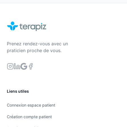
Gestion du stress
, de l’anxiété, des émotions :
L’agitation du mental, l’anticipation de certaines sit
des tensions dans le corps, des blocages. L’hypnos
réduire le stress et l’anxiété en agissant sur la perc
situations et en induisant une relaxation.
Relaxation : détente du corps et de l’esprit,
Prenez rendez-vous avec un
Modification des schémas de pensée : instaurer des
praticien proche de vous.
positives et constructives,
Gestion des émotions : régulation des émotions, mi
stratégies adaptatives,
Renforcement de la confiance en soi,
Visualisations positives,
Liens utiles
Apprentissage de techniques et autonomie.
Connexion espace patient
Peurs,
Phobies
& Angoisses :
Claustrophobie, aviaphobie, phobie sociale,
Création compte patient
Peur du vide, peur de conduire,