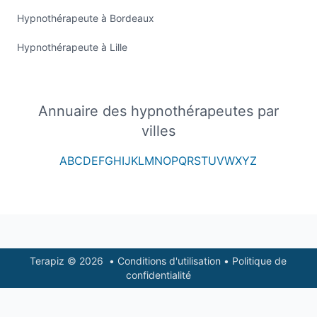
Hypnothérapeute à Bordeaux
Hypnothérapeute à Lille
Annuaire des hypnothérapeutes par
villes
A
B
C
D
E
F
G
H
I
J
K
L
M
N
O
P
Q
R
S
T
U
V
W
X
Y
Z
Footer
Terapiz © 2026
•
Conditions d'utilisation
•
Politique de
confidentialité