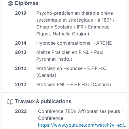
en soi et les relations avec les autres sont pour
Diplômes
moi les clefs d’une vie épanouie.
2019
Psycho-praticien en thérapie brève
Mes principes sont de travailler dans une
systémique et stratégique ‐ à 180° /
Chagrin Scolaire / IFR ( Emmanuel
relation de confiance et d’écoute avec chacun,
Piquet, Nathalie Goujon)
au cours de séances personnalisées, afin
2014
Hypnose conversationnel ‐ ARCHE
d’atteindre au mieux vos objectifs.
En tant que membre de la brigade des Sapeurs
2013
Maitre Praticien en P.N.L ‐ Paul
Pyronnet Institut
Pompiers de Paris dans la première partie de ma
carrière professionnelle, j’ai expérimenté de
2012
Praticien en Hypnose ‐ E.F.P.H.Q
(Canada)
nombreuses situations de mises à l’épreuve
physique et psychologique. Egalement sportif
2012
Praticien PNL ‐ E.F.P.H.Q (Canada)
de haut niveau, j’ai développé des techniques de
préparation mentale ce qui m’a permis de
Travaux & publications
renforcer mon expertise au service des autres.
2022
Conférence TEDx Affronter ses peurs -
Conférence
- Praticien en hypnose
https://www.youtube.com/watch?v=edj3g9Cgb94&t=11s
- Psycho-praticien en thérapie brève systémique