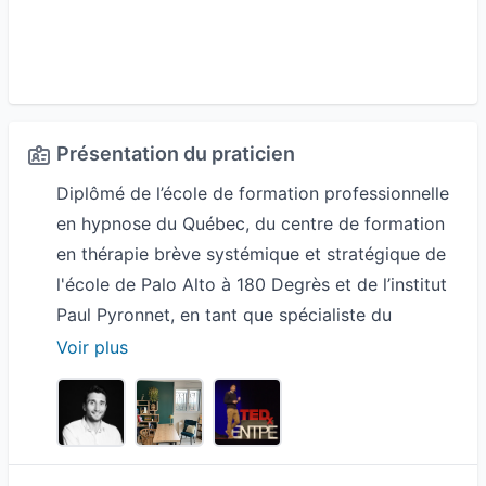
Présentation du praticien
Diplômé de l’école de formation professionnelle
en hypnose du Québec, du centre de formation
en thérapie brève systémique et stratégique de
l'école de Palo Alto à 180 Degrès et de l’institut
Paul Pyronnet, en tant que spécialiste du
développement personnel, j’accompagne de
Voir plus
manière individuelle ou collective les personnes
dans la vie quotidienne, le monde du sport et de
l’entreprise.
Le bien être personnel, la sérénité, la confiance