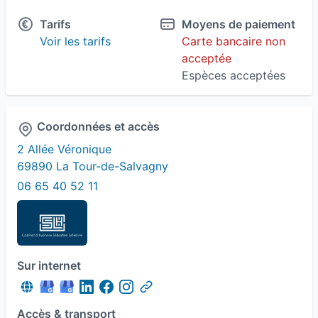
Hypnose conversationnelle
Tarifs
Moyens de paiement
Voir les tarifs
Carte bancaire non
Hypnose Ericksonienne
Lâcher prise
acceptée
Espèces acceptées
Palo Alto
Préparation Mentale
Sevrage tabagique
Trouble du sommeil
Coordonnées et accès
2 Allée Véronique
69890 La Tour-de-Salvagny
06 65 40 52 11
Sur internet
Accès & transport