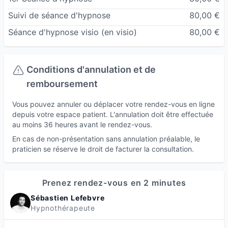
Consultant/formateur en relations humaines et
Suivi de séance d'hypnose
80,00 €
communication avec Paul Pyronnet Institut
Séance d'hypnose visio
(en visio)
80,00 €
Membre du Syndicat National des
Hypnothérapeutes
Conditions d'annulation et de
remboursement
Vous pouvez annuler ou déplacer votre rendez-vous en ligne
depuis votre espace patient. L'annulation doit être effectuée
au moins 36 heures avant le rendez-vous.
En cas de non-présentation sans annulation préalable, le
praticien se réserve le droit de facturer la consultation.
Prenez rendez-vous en 2 minutes
Sébastien Lefebvre
Hypnothérapeute