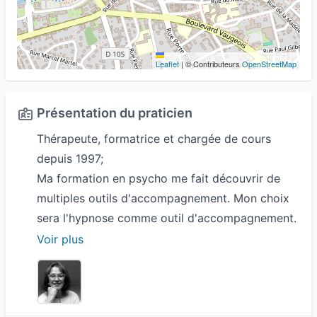
Leaflet
|
© Contributeurs
OpenStreetMap
Présentation du praticien
Thérapeute, formatrice et chargée de cours
depuis 1997;
Ma formation en psycho me fait découvrir de
multiples outils d'accompagnement. Mon choix
sera l'hypnose comme outil d'accompagnement.
Je fus la première "testeuse" pour des migraines
Voir plus
et un profil insomniaque... Depuis, les migraines
sont très rares et le sommeil parfait. La
psychopathologie me permet la compréhension