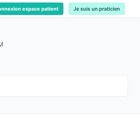
nnexion espace patient
Je suis un praticien
 M