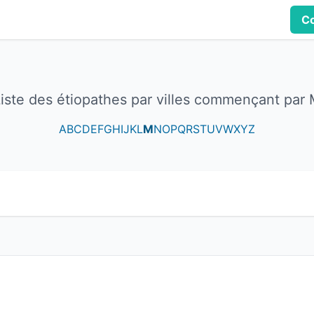
Co
iste des étiopathes par villes commençant par
A
B
C
D
E
F
G
H
I
J
K
L
M
N
O
P
Q
R
S
T
U
V
W
X
Y
Z