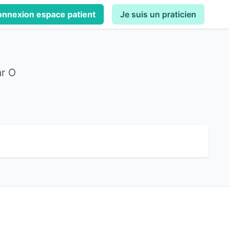
nnexion espace patient
Je suis un praticien
ar O