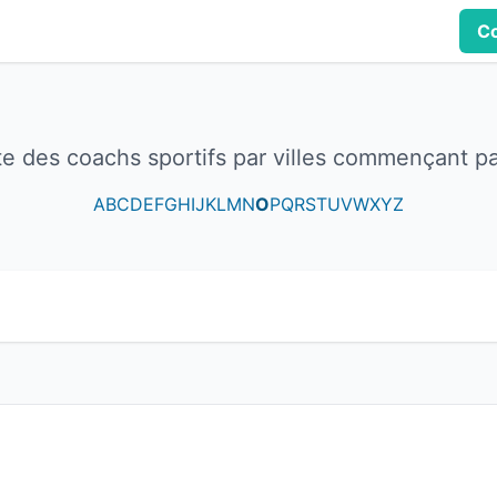
Co
te des coachs sportifs par villes commençant p
A
B
C
D
E
F
G
H
I
J
K
L
M
N
O
P
Q
R
S
T
U
V
W
X
Y
Z