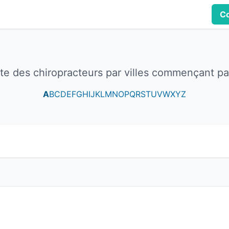
Co
ste des chiropracteurs par villes commençant pa
A
B
C
D
E
F
G
H
I
J
K
L
M
N
O
P
Q
R
S
T
U
V
W
X
Y
Z