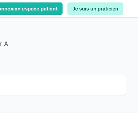
nnexion espace patient
Je suis un praticien
r A