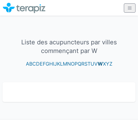
Liste des acupuncteurs par villes
commençant par W
A
B
C
D
E
F
G
H
I
J
K
L
M
N
O
P
Q
R
S
T
U
V
W
X
Y
Z