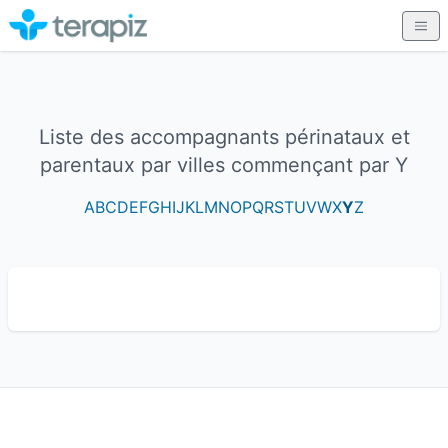
Liste des accompagnants périnataux et
parentaux par villes commençant par Y
A
B
C
D
E
F
G
H
I
J
K
L
M
N
O
P
Q
R
S
T
U
V
W
X
Y
Z