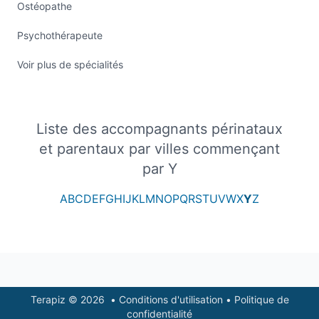
Ostéopathe
Psychothérapeute
Voir plus de spécialités
Liste des accompagnants périnataux
et parentaux par villes commençant
par Y
A
B
C
D
E
F
G
H
I
J
K
L
M
N
O
P
Q
R
S
T
U
V
W
X
Y
Z
Footer
Terapiz © 2026
•
Conditions d'utilisation
•
Politique de
confidentialité