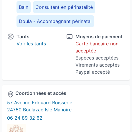
Bain
Consultant en périnatalité
Doula - Accompagnant périnatal
Massage Bébé
Massage Bien-Être
Tarifs
Moyens de paiement
Voir les tarifs
Carte bancaire non
Massage prénatal
Nourrisson
acceptée
Espèces acceptées
Périnatalité
Soin Rébozo
Virements acceptés
Paypal accepté
Thalasso bain bébé
Troubles du sommeil
Coordonnées et accès
57 Avenue Edouard Boisserie
24750 Boulazac Isle Manoire
06 24 89 32 62