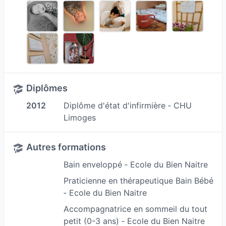
prendre soin d’elles...
🌸 C’est de ce constat qu’est née
Lucinaissance
,
mon entreprise d’
accompagnement périnatal
.
Formée par l’École du Bien-Naître, je vous
propose un espace de soutien, d’écoute et de
bienveillance — pour vous accompagner avant,
Diplômes
pendant et après la naissance.
2012
Diplôme d'état d'infirmière ‐ CHU
📍 Mon cabinet se trouvre à
Trélissac
(104
Limoges
avenue Georges Pompidou).
📲 Me contacter :
Autres formations
• Instagram & Facebook : @Lucinaissance
• Téléphone : 06 24 89 32 62
Bain enveloppé ‐ Ecole du Bien Naitre
Ici, chaque parent a le droit d’être soutenu.
Praticienne en thérapeutique Bain Bébé
Chaque femme a le droit d’être entendue. 💛
‐ Ecole du Bien Naitre
Merci d’être là et bienvenue dans cette belle
Accompagnatrice en sommeil du tout
aventure !
petit (0-3 ans) ‐ Ecole du Bien Naitre