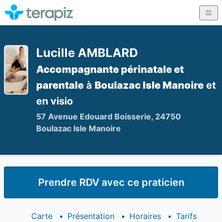
Lucille AMBLARD
Accompagnante périnatale et
parentale
à
Boulazac Isle Manoire
et
en visio
57 Avenue Edouard Boisserie, 24750
Boulazac Isle Manoire
Prendre RDV avec ce praticien
Carte
•
Présentation
•
Horaires
•
Tarifs