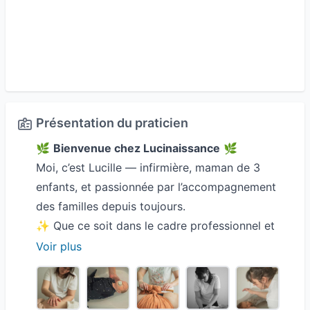
Présentation du praticien
🌿
Bienvenue chez Lucinaissance
🌿
Moi, c’est Lucille — infirmière, maman de 3
enfants, et passionnée par l’accompagnement
des familles depuis toujours.
✨ Que ce soit dans le cadre professionnel et
personnel, j’ai souvent rencontré des parents
Voir plus
démunis face aux questions sur le sommeil,
l’alimentation ou tout simplement leur rôle de
parent. Et encore plus de mamans oubliant de