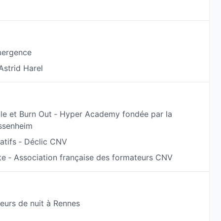
ité,
ptées à votre fonctionnement.
mergence
Astrid Harel
relation lorsque leur partenaire ne souhaite pas
ble et Burn Out ‐ Hyper Academy fondée par la
ssenheim
elationnelles,
,
atifs ‐ Déclic CNV
 partenaire,
e ‐ Association française des formateurs CNV
 leur relation.
concrète :
bles entre les rendez-vous : fiches pédagogiques,
eurs de nuit à Rennes