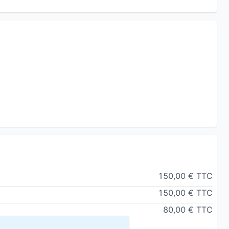
le
tions concrètes de couple. Disponible sur mon site.
150,00 € TTC
150,00 € TTC
80,00 € TTC