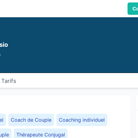
Co
sio
s
Tarifs
el
Coach de Couple
Coaching individuel
uple
Thérapeute Conjugal