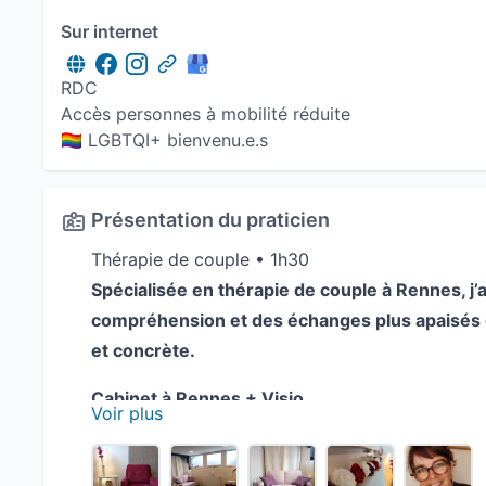
Sur internet
RDC
Accès personnes à mobilité réduite
🏳️‍🌈 LGBTQI+ bienvenu.e.s
Présentation du praticien
Thérapie de couple • 1h30
Spécialisée en thérapie de couple à Rennes, j’a
compréhension et des échanges plus apaisés 
et concrète.
Cabinet à Rennes + Visio
Voir plus
Je vous aide notamment à :
mieux comprendre ce qui se joue dans votre rel