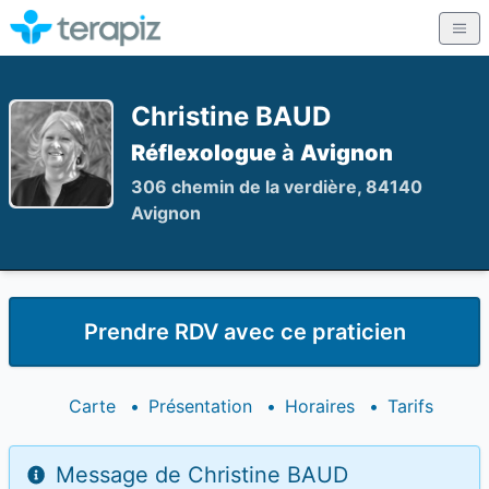
Christine BAUD
Réflexologue
à
Avignon
306 chemin de la verdière, 84140
Avignon
Prendre RDV avec ce praticien
Carte
•
Présentation
•
Horaires
•
Tarifs
Message de Christine BAUD