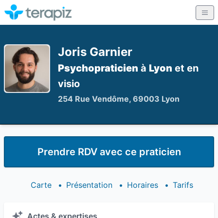
Joris Garnier
Psychopraticien
à
Lyon
et en
visio
254 Rue Vendôme, 69003 Lyon
Prendre RDV avec ce praticien
Carte
•
Présentation
•
Horaires
•
Tarifs
Actes & expertises