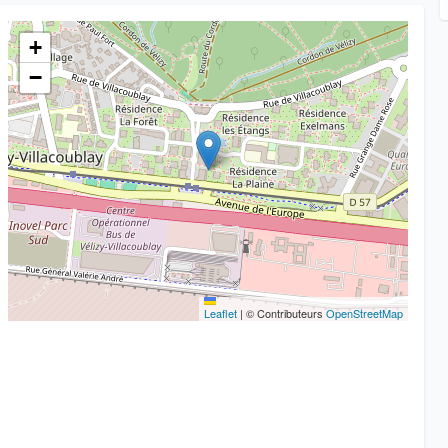
+
−
Leaflet
|
© Contributeurs
OpenStreetMap