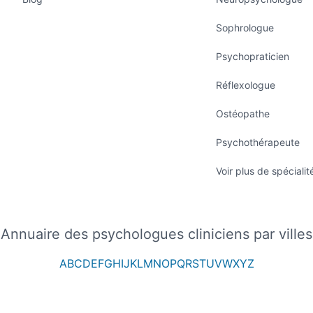
Sophrologue
Psychopraticien
Réflexologue
Ostéopathe
Psychothérapeute
Voir plus de spécialit
Annuaire des psychologues cliniciens par villes
A
B
C
D
E
F
G
H
I
J
K
L
M
N
O
P
Q
R
S
T
U
V
W
X
Y
Z