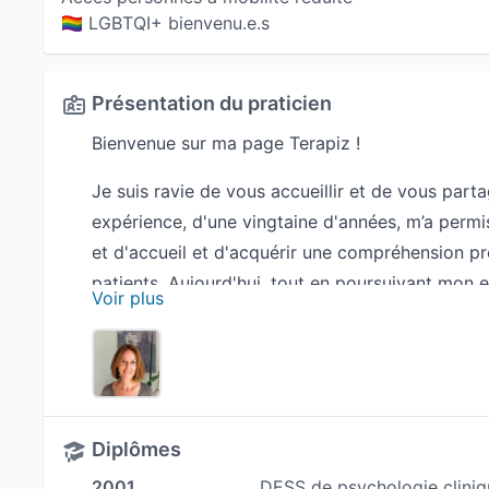
🏳️‍🌈 LGBTQI+ bienvenu.e.s
Présentation du praticien
Bienvenue sur ma page Terapiz !
Je suis ravie de vous accueillir et de vous par
expérience, d'une vingtaine d'années, m’a permi
et d'accueil et d'acquérir une compréhension 
patients. Aujourd'hui, tout en poursuivant mo
Voir plus
d’une association, je mets cette expérience à vo
Mon cabinet se veut un espace d'accueil bienve
trouver le soutien dont vous avez besoin pour f
individu est unique, et je m'engage à créer un
Diplômes
jugement. Quelle que soit la raison qui vous amèn
émotionnels, affectifs, deuil, soutien à la paren
2001
DESS de psychologie cliniqu