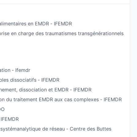
a pratique de l'EMDR.
 j'effectue des examens de retentissement
 alimentaires en EMDR ‐ IFEMDR
actions sexuelles dans un commissariat.
 prise en charge des traumatismes transgénérationnels
la formation continue des agents d'un département
timologie.
ation ‐ Ifemdr
les dissociatifs ‐ IFEMDR
chement, dissociation et EMDR ‐ IFEMDR
tion du traitement EMDR aux cas complexes ‐ IFEMDR
DO
‐ IFEMDR
n systémanalytique de réseau ‐ Centre des Buttes