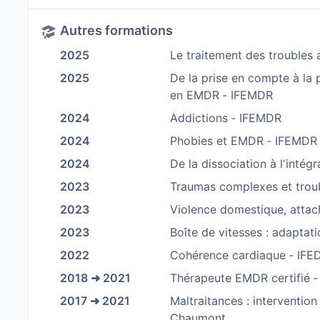
Je bénéficie également d'une supervision pour l
Autres formations
Dans la logique de mon parcours professionnel,
2025
Le traitement des troubles
psychologique pour les mineurs, victimes d'infr
2025
De la prise en compte à la
De même, je participe en tant que formateur à 
en EMDR ‐ IFEMDR
francilien sur les thèmes de maltraitances et vic
2024
Addictions ‐ IFEMDR
2024
Phobies et EMDR ‐ IFEMDR
2024
De la dissociation à l'intégr
2023
Traumas complexes et troub
2023
Violence domestique, atta
2023
Boîte de vitesses : adapta
2022
Cohérence cardiaque ‐ IFE
2018 ➜ 2021
Thérapeute EMDR certifié 
2017 ➜ 2021
Maltraitances : interventio
Chaumont