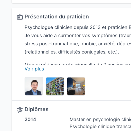
Présentation du praticien
Psychologue clinicien depuis 2013 et praticien
Je vous aide à surmonter vos symptômes (trauma
stress post-traumatique, phobie, anxiété, dépre
(relationnelles, difficultés conjugales, etc.).
Mon expérience professionnelle de 7 années en p
Voir plus
formations complémentaires dans la prise en cha
centre des Buttes Chaumont).
Je me suis ensuite formé à la thérapie EMDR (IF
enfants), ainsi qu'à la cohérence cardiaque.
Diplômes
Mon engagement professionnel me pousse chaqu
complémentaire en EMDR, afin de m'assurer une
2014
Master en psychologie clini
Psychologie clinique transcul
et de pouvoir répondre à un maximum de probl