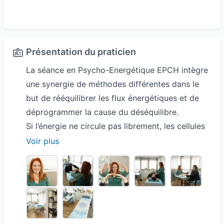
Présentation du praticien
La séance en Psycho-Energétique EPCH intègre
une synergie de méthodes différentes dans le
but de rééquilibrer les flux énergétiques et de
déprogrammer la cause du déséquilibre.
Si l’énergie ne circule pas librement, les cellules
et donc les organes vont souffrir de ce manque
Voir plus
d’énergie. Il s’agit également d’éliminer les
énergies négatives, les résistances pour libérer
les énergies positives.
Toutes perturbations, telles que la maladie, la
fatigue chronique, le stress, les croyances, les