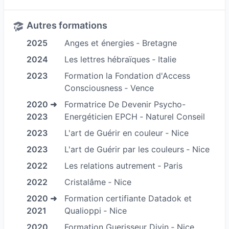
Pour qui ?
Tout le monde, petits et grands puisque l’on
Autres formations
redonne l’énergie à l’organisme qui va ensuite
2025
Anges et énergies ‐ Bretagne
s’autoréguler.
2024
Les lettres hébraïques ‐ Italie
Comment se déroule une séance ?
2023
Formation la Fondation d'Access
La séance commence par l’interrogation de la
Consciousness ‐ Vence
personne qui vient à la séance. Son parcours de
2020 ➜
Formatrice De Devenir Psycho-
vie, les maladies familiales et les blocages qu’elle
2023
Energéticien EPCH ‐ Naturel Conseil
pense avoir gardés, les éventuels déséquilibres
2023
L'art de Guérir en couleur ‐ Nice
et l’objet de sa venue en séance.
2023
L'art de Guérir par les couleurs ‐ Nice
Le praticien teste au pouls énergétique la
2022
Les relations autrement ‐ Paris
personne afin de faire un bilan de vitalité. Il
2022
Cristalâme ‐ Nice
testera aussi au pouls le type de séance
2020 ➜
Formation certifiante Datadok et
nécessaire, tout comme s’il sera nécessaire de
2021
Qualioppi ‐ Nice
complémenter avec des produits naturels.
2020
Formation Guerisseur Divin ‐ Nice