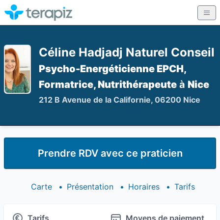
Céline Hadjadj Naturel Conseil
Psycho-Energéticienne EPCH,
Formatrice, Nutrithérapeute
à
Nice
212 B Avenue de la Californie, 06200 Nice
Prendre RDV avec ce praticien
Carte
•
Présentation
•
Horaires
•
Tarifs
Tarifs
Moyens de paiement