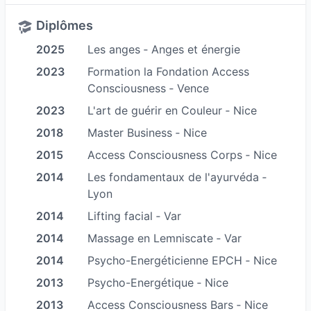
peurs, les difficultés relationnelles, personnelles,
professionnelle, les deuils… affectent les corps
Diplômes
physiques, psychiques, émotionnels et bien
2025
Les anges ‐ Anges et énergie
entendu énergétiques.
2023
Formation la Fondation Access
Consciousness ‐ Vence
La séance va permettre à la personne de se
libérer des mémoires inconscientes négatives et
2023
L'art de guérir en Couleur ‐ Nice
limitantes pour retrouver la vitalité, le bien-être,
2018
Master Business ‐ Nice
la joie de vivre et l’apaisement. Ce peut être des
2015
Access Consciousness Corps ‐ Nice
mémoires transgénérationnelles ou karmiques.
2014
Les fondamentaux de l'ayurvéda ‐
Nous pouvons rééquilibrer en prévention par la
Lyon
séance psycho-énergétique, puisque la maladie
2014
Lifting facial ‐ Var
est d’abord transcrite dans les corps subtils
2014
Massage en Lemniscate ‐ Var
avant d’arriver dans le corps physique. Nous
2014
Psycho-Energéticienne EPCH ‐ Nice
pouvons aussi compléter les traitements
2013
Psycho-Energétique ‐ Nice
médicamenteux afin de soulager les personnes.
2013
Access Consciousness Bars ‐ Nice