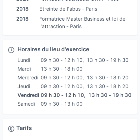
Ce sera en fonction de l’évolution de la séance
2018
Etreinte de l'abus ‐ Paris
que le praticien conseillera une autre séance ou
2018
Formatrice Master Business et loi de
si cela sera suffisant.
l'attraction ‐ Paris
Différentes séances sont proposées sur :
www.celinehadjadj.com.
Horaires du lieu d'exercice
Lundi
09 h 30 ‐ 12 h 10
,
13 h 30 ‐ 19 h 30
Proposition de séances individuelles en présence
Mardi
13 h 30 ‐ 18 h 00
ou à distance et de cartes cadeau.
Mercredi
09 h 30 ‐ 12 h 00
,
13 h 30 ‐ 18 h 20
D’autres renseignements au 06 62 03 18 52 ou
Jeudi
09 h 30 ‐ 12 h 00
,
13 h 30 ‐ 18 h 20
sur celine.hadjadj@naturel-conseil.com.
Vendredi
09 h 30 ‐ 12 h 10
,
13 h 30 ‐ 19 h 30
Samedi
09 h 30 ‐ 13 h 00
De nouvelles séances que vous pouvez
retrouver sur mon site
www.celinehadjadj.com
ainsi que nos produits naturels sur :
Tarifs
www: naturelconseilbycelinehadjadj.com