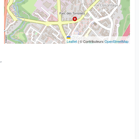
Leaflet
|
© Contributeurs
OpenStreetMap
,