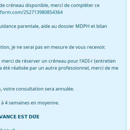
 de créneau disponible, merci de compléter ce 
otform.com/252713980854364
uidance parentale, aide au dossier MDPH et bilan 
tion, je ne serai pas en mesure de vous recevoir.

 merci de réserver un créneau pour l'ADI-r (entretien 
 a été réalisée par un autre professionnel, merci de me 
votre consultation sera annulée.

3 à 4 semaines en moyenne.

𝗔𝗡𝗖𝗘 𝗘𝗦𝗧 𝗗𝗨̂𝗘 
