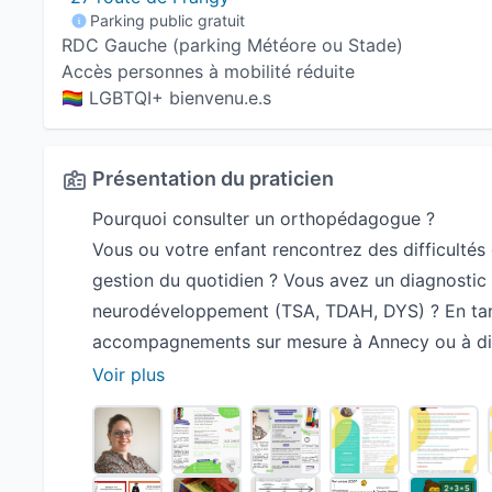
Parking public gratuit
RDC Gauche (parking Météore ou Stade)
Accès personnes à mobilité réduite
🏳️‍🌈 LGBTQI+ bienvenu.e.s
Présentation du praticien
Pourquoi consulter un orthopédagogue ?
Vous ou votre enfant rencontrez des difficultés 
gestion du quotidien ? Vous avez un diagnostic
neurodéveloppement (TSA, TDAH, DYS) ? En tan
accompagnements sur mesure à Annecy ou à dis
confiance.
Voir plus
Mon approche : une orthopédagogie humaine, ri
Mon travail s’appuie sur les recommandations d
connaissance approfondie des troubles du neu