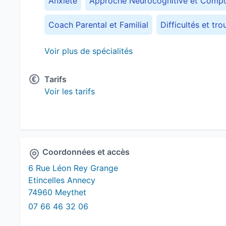
Anxiété
Approche Neurocognitive et Comp
Coach Parental et Familial
Difficultés et tr
Enfant
Guidance parentale
Habiletés soci
Voir plus de spécialités
Personne en situation de handicaps
Program
Tarifs
Voir les tarifs
Supervision d'équipe
TDAH - Trouble déficit
TDA - Trouble déficit de l'attention
Thérapi
Thérapie d'acceptation et d'engagement (ACT
Coordonnées et accès
6 Rue Léon Rey Grange
Etincelles Annecy
74960 Meythet
07 66 46 32 06