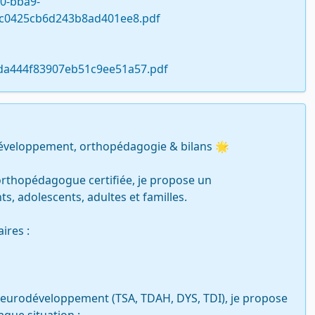
90-bba9-
5c0425cb6d243b8ad401ee8.pdf
7da444f83907eb51c9ee51a57.pdf
développement, orthopédagogie & bilans 🌟

orthopédagogue certifiée, je propose un 
 adolescents, adultes et familles.

res :

eurodéveloppement (TSA, TDAH, DYS, TDI), je propose 