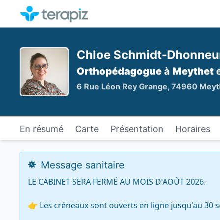
Chloe Schmidt-Dhonneu
Orthopédagogue
à
Meythet
e
6 Rue Léon Rey Grange, 74960 Meyt
En résumé
Carte
Présentation
Horaires
Message sanitaire
LE CABINET SERA FERMÉ AU MOIS D'AOÛT 2026. 

👉 Les créneaux sont ouverts en ligne jusqu'au 30 s