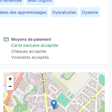
ortementale
Bilan cognitif
oubles des apprentissages
Dyscalculies
Dyslexie
ales
Jeune adulte
Neuroéducation
me d'Entrainement aux Habiletés Parentales Barkley
Moyens de paiement
Carte bancaire acceptée
 de l'attention avec ou sans hyperactivité
Chèques acceptés
Virements acceptés
e cognitive et comportementale (TCC)
)
+
−