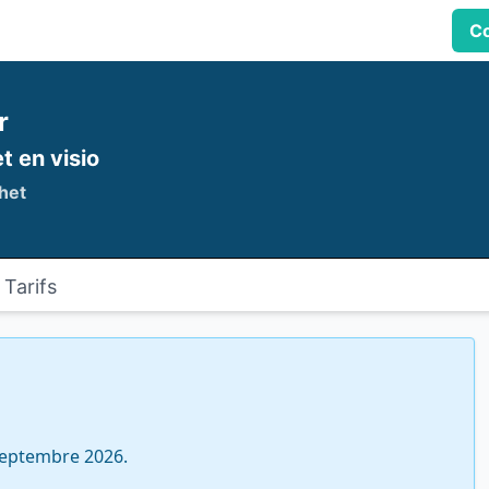
Co
r
t en visio
het
Tarifs
eptembre 2026. 
