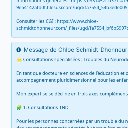
Informations générales : 
https://d331457f-b371-41
9e64142afd0f.filesusr.com/ugd/fa7554_54b3ede00
Consulter les CGI : 
https://www.chloe-
schmidtdhonneur.com/_files/ugd/fa7554_bf6b599
Message de Chloe Schmidt-Dhonneur
🌟 Consultations spécialisées : Troubles du Neuro
En tant que docteure en sciences de l’éducation et 
accompagnement pluridimensionnel pour les enfants,
Mon expertise se décline en trois axes complémentai
🧩 1. Consultations TND

Pour les personnes concernées par un trouble du n