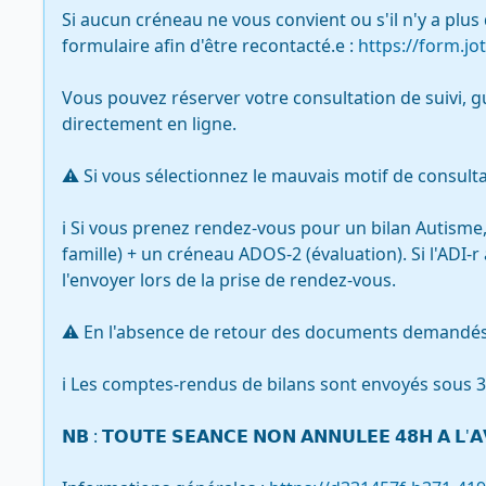
Si aucun créneau ne vous convient ou s'il n'y a plus
formulaire afin d'être recontacté.e : 
https://form.j
Vous pouvez réserver votre consultation de suivi, g
directement en ligne. 

⚠️ Si vous sélectionnez le mauvais motif de consulta
ℹ️ Si vous prenez rendez-vous pour un bilan Autisme,
famille) + un créneau ADOS-2 (évaluation). Si l'ADI-r
l'envoyer lors de la prise de rendez-vous.

⚠️ En l'absence de retour des documents demandés, 
ℹ️ Les comptes-rendus de bilans sont envoyés sous 
𝗡𝗕 : 𝗧𝗢𝗨𝗧𝗘 𝗦𝗘𝗔𝗡𝗖𝗘 𝗡𝗢𝗡 𝗔𝗡𝗡𝗨𝗟𝗘𝗘 𝟰𝟴𝗛 𝗔 𝗟'𝗔