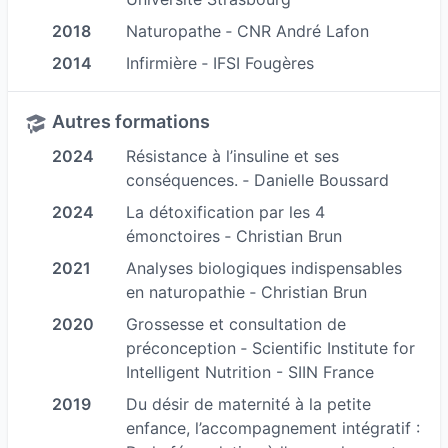
vous conseiller au mieux, j’ai également obtenu
2018
Naturopathe ‐ CNR André Lafon
un Diplôme Universitaire de Micronutrition en
2020 à la faculté de pharmacie de l’Université
2014
Infirmière ‐ IFSI Fougères
de Strasbourg, en partenariat avec l’Institut
Européen de Diététique et Micronutrition (IEDM).
Autres formations
2024
Résistance à l’insuline et ses
Grâce aux connaissances acquises au travers de
conséquences. ‐ Danielle Boussard
mon métier d’infirmière ainsi que de mes
2024
La détoxification par les 4
différentes formations, je peux aujourd’hui vous
émonctoires ‐ Christian Brun
accompagner avec une approche globale à
2021
Analyses biologiques indispensables
l’amélioration de votre état de santé, que vous
en naturopathie ‐ Christian Brun
souffriez de troubles ponctuels, chroniques ou
2020
Grossesse et consultation de
vous guider à obtenir une meilleure santé
préconception ‐ Scientific Institute for
générale.
Intelligent Nutrition - SIIN France
Pour vous accompagner du mieux possible,
2019
Du désir de maternité à la petite
j’actualise en permanence mes connaissances
enfance, l’accompagnement intégratif :