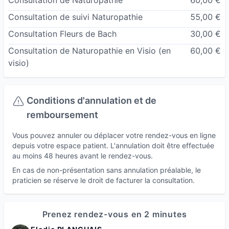
Consultation de Naturopathie
60,00 €
d’augmenter la vitalité de la personne.
Consultation de suivi Naturopathie
55,00 €
Lors de mes consultations, j’accorde une place
Consultation Fleurs de Bach
30,00 €
importante à l’alimentation. Elle joue un rôle
Consultation de Naturopathie en Visio
(en
60,00 €
central car elle est considérée comme l'une des
visio)
principales clés pour maintenir ou rétablir la
santé. La naturopathie repose sur l'idée que le
corps a une capacité innée à se guérir lui-même,
Conditions d'annulation et de
à condition de lui fournir les bons outils, dont
remboursement
une alimentation saine et équilibrée. Bien sur
Vous pouvez annuler ou déplacer votre rendez-vous en ligne
nous ne parlerons pas de régime ou de privation,
depuis votre espace patient. L'annulation doit être effectuée
au moins 48 heures avant le rendez-vous.
mais plutôt ajouter un maximum de bonnes
En cas de non-présentation sans annulation préalable, le
choses au bon moment de la journée pour se
praticien se réserve le droit de facturer la consultation.
permettre des petits plaisirs sans culpabiliser !
Pourquoi Consulter ?
Prenez rendez-vous en 2 minutes