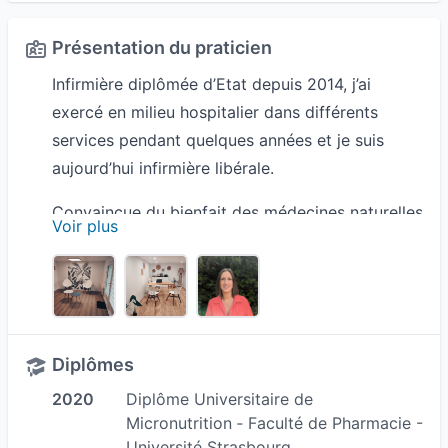
Présentation du praticien
Infirmière diplômée d’Etat depuis 2014, j’ai
exercé en milieu hospitalier dans différents
services pendant quelques années et je suis
aujourd’hui infirmière libérale.
Convaincue du bienfait des médecines naturelles
Voir plus
et de leur vision globale, j’ai souhaité me former
à la naturopathie au CNR André Lafon en 2018.
J’ai pu confirmer l’importance cruciale de la
nutrition et de l’hygiène de vie sur le
développement des maladies et de leur
Diplômes
aggravation.
2020
Diplôme Universitaire de
Micronutrition ‐ Faculté de Pharmacie -
Pour compléter mes connaissances, et pouvoir
Université Strasbourg