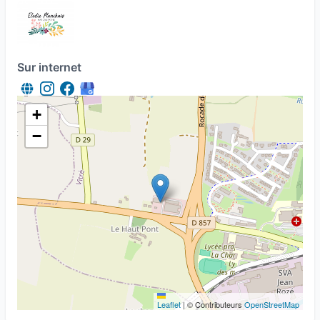
Sur internet
+
−
Leaflet
|
© Contributeurs
OpenStreetMap