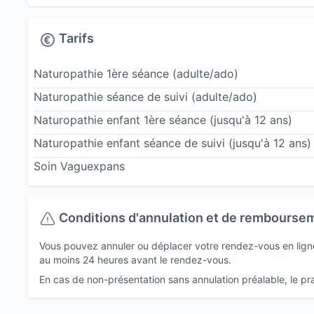
Hygiène du sommeil, hygiène nerveuse
Techniques de revitalisation
Tarifs
Techniques de drainage et détoxification douce
Approche psycho-émotionnelle
Naturopathie 1ère séance (adulte/ado)
Biorésonance du corps et compréhension des te
Naturopathie séance de suivi (adulte/ado)
Cette formation m’a permis de comprendre finem
Naturopathie enfant 1ère séance (jusqu'à 12 ans)
comment nos choix, nos pensées, notre environ
Naturopathie enfant séance de suivi (jusqu'à 12 ans)
manière continue.
Soin Vaguexpans
Formation au Soin Vaguexpans
En parallèle, j’ai ressenti le besoin d’intégrer 
Conditions d'annulation et de rembourse
corporelle qui parle directement au
système ne
le corps. C’est ainsi que j’ai découvert le
soin V
Vous pouvez annuler ou déplacer votre rendez-vous en ligne 
sur :
au moins 24 heures avant le rendez-vous.
le système nerveux autonome
En cas de non-présentation sans annulation préalable, le prat
les rythmes naturels du corps (respiratoire, car