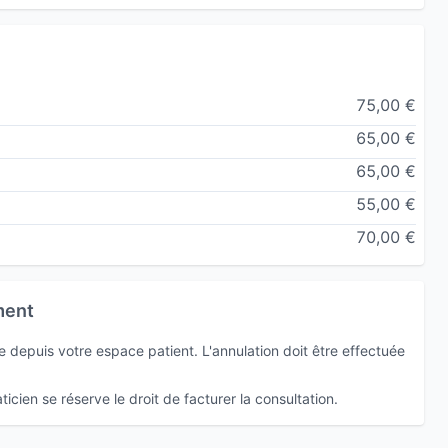
75,00 €
rrains biologiques
65,00 €
ent la physiologie humaine, mais surtout d’observer
65,00 €
nement et nos émotions influencent notre santé de
55,00 €
70,00 €
une dimension plus subtile à ma pratique : une approche
ment
rveux
et aux mémoires émotionnelles inscrites dans
aguexpans
, une méthode innovante agissant à la fois
depuis votre espace patient. L'annulation doit être effectuée
icien se réserve le droit de facturer la consultation.
diaque, énergétique)