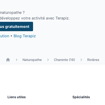
 naturopathe ?
développez votre activité avec Terapiz.
douceur et sa puissance : rien n’est forcé ni
ous gratuitement
e soin s’adapte à ce que la personne peut libérer,
ution
•
Blog Terapiz
ations significatives chez mes clients, tant sur le plan
Naturopathe
Charente (16)
Rivières
Liens utiles
Spécialités