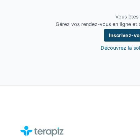
les tensions viscérales et musculaires
les schémas émotionnels cristallisés
Vous êtes
la circulation de l’énergie vitale
Gérez vos rendez-vous en ligne et 
Cette méthode m’a profondément touchée par sa 
Inscrivez-v
brusqué. Le corps est invité, jamais contraint. L
intégrer ou transformer à cet instant précis.
Découvrez la sol
Au fil de ma pratique, j’ai observé des transform
physique qu’émotionnel :
amélioration digestive
sommeil retrouvé ou apaisé
détente profonde
sensation de légèreté
respiration plus fluide
libération de tensions anciennes
apaisement émotionnel
clarté mentale