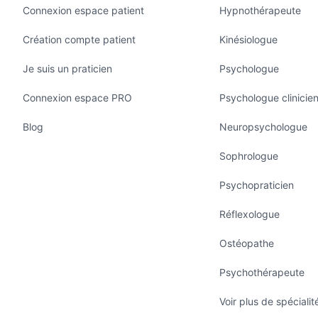
Connexion espace patient
Hypnothérapeute
Création compte patient
Kinésiologue
s centraux de mon accompagnement.
Je suis un praticien
Psychologue
ALE DU BIEN-ÊTRE
Connexion espace PRO
Psychologue clinicie
 fondamentaux :
Blog
Neuropsychologue
Sophrologue
 de manière équilibrée et réaliste. Mon rôle n’est pas
Psychopraticien
demain, mais plutôt de vous accompagner dans de
Réflexologue
nsforment votre vitalité durablement.
Ostéopathe
Psychothérapeute
ut accompagnement. Il s’agit d’un entretien approfondi
Voir plus de spécialit