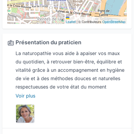
Leaflet
|
© Contributeurs
OpenStreetMap
Présentation du praticien
La naturopathie vous aide à apaiser vos maux
du quotidien, à retrouver bien-être, équilibre et
vitalité grâce à un accompagnement en hygiène
de vie et à des méthodes douces et naturelles
respectueuses de votre état du moment
(phytothérapie, olfactothérapie, massage,
Voir plus
respiration, alimentation, micronutrition…)
L'énergétique grâce aux soins et aux massages
phyto-sensitifs (utilisation des plantes sous
forme d'huiles essentielles, fleurs de Bach,