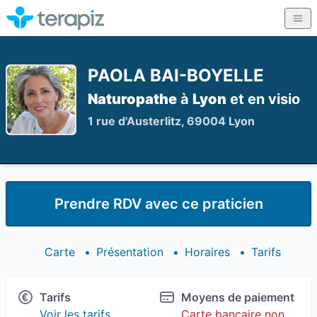
PAOLA BAI-BOYELLE
Naturopathe
à
Lyon
et en visio
1 rue d'Austerlitz, 69004 Lyon
Prendre RDV avec ce praticien
Carte
•
Présentation
•
Horaires
•
Tarifs
Tarifs
Moyens de paiement
Voir les tarifs
Carte bancaire non