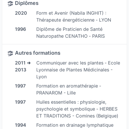
vibratoires…) proposés amène vers une nouvelle
Diplômes
énergie de vie, de transformation et de bien-être
2020
Form et Avenir (Nabila INGHIT) :
pendant les périodes critiques (fatigue, manque
Thérapeute énergéticienne ‐ LYON
de motivation, changement de vie etc.) tant sur
1996
Diplôme de Praticien de Santé
le plan physique qu'émotionnel.
Naturopathe CENATHO ‐ PARIS
Autres formations
2011 ➜
Communiquer avec les plantes ‐ Ecole
2013
Lyonnaise de Plantes Médicinales -
Lyon
1997
Formation en aromathérapie ‐
PRANAROM - Lille
1997
Huiles essentielles : physiologie,
psychologie et symbolique ‐ HERBES
ET TRADITIONS - Comines (Belgique)
1994
Formation en drainage lymphatique