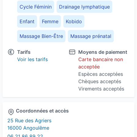
Cycle Féminin
Drainage lymphatique
Enfant
Femme
Kobido
Massage Bien-Être
Massage prénatal
Naturopathie
Tarifs
Moyens de paiement
Voir les tarifs
Carte bancaire non
acceptée
Espèces acceptées
Chèques acceptés
Virements acceptés
Coordonnées et accès
25 Rue des Agriers
16000 Angoulême
06 21 86 89 22