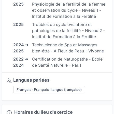
l’accompagnement. Chaque séance, qu’il s’agisse
2025
Physiologie de la fertilité de la femme
de naturopathie, de massages bien-être ou de
et observation du cycle - Niveau 1 ‐
soins énergétiques, est pensée comme une
Institut de Formation à la Fertilité
parenthèse, un moment pour se reconnecter à
2025
Troubles du cycle ovulatoire et
soi, retrouver de l’élan, du confort, de la clarté.
pathologies de la fertilité - Niveau 2 ‐
Institut de Formation à la Fertilité
Une approche globale du bien-être naturel
2024 ➜
Technicienne de Spa et Massages
Nous vivons dans un monde rapide, exigeant, où
2025
bien-être ‐ A Fleur de Peau - Vivonne
l’on nous demande souvent d’être fortes,
2022 ➜
Certification de Naturopathe ‐ Ecole
disponibles, efficaces... mais rarement à l’écoute
2024
de Santé Naturelle - Paris
de notre corps ou de nos besoins profonds.
C’est dans ce contexte que j’ai choisi de créer un
Langues parlées
espace dédié à la prévention naturelle, à la
Français (Français ; langue française)
détente et à l’accompagnement personnalisé,
pour les femmes et les enfants.
Mon travail repose sur l’idée que le corps, l’esprit
Horaires du lieu d'exercice
et les émotions forment un tout indissociable.