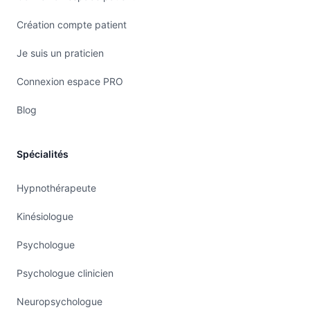
Soins énergétiques : harmonisation et
Création compte patient
écoute subtile
Les soins énergétiques permettent d’agir au-delà
Je suis un praticien
du physique. Ils s’adressent aux personnes
Connexion espace PRO
sensibles, en transition, en perte d’élan ou en
surcharge émotionnelle. Ces soins n’ont rien de
Blog
magique : ils s’appuient sur une écoute profonde,
un toucher subtil, et un rééquilibrage doux du
Spécialités
système énergétique.
Les bienfaits souvent ressentis :
Hypnothérapeute
apaisement intérieur
Kinésiologue
recentrage émotionnel
allègement de la fatigue
Psychologue
retour à soi
Psychologue clinicien
sentiment de clarté mentale
Neuropsychologue
meilleur ancrage