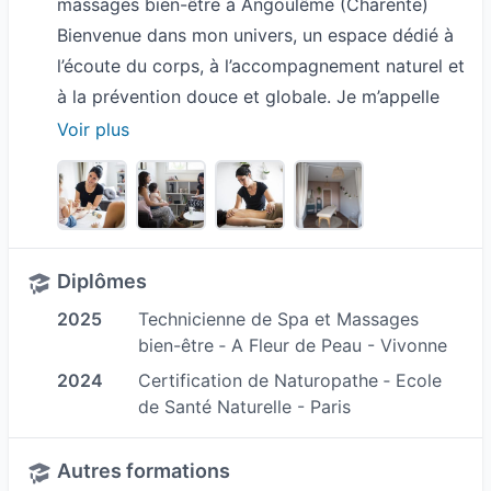
massages bien-être à Angoulême (Charente)
Bienvenue dans mon univers, un espace dédié à
l’écoute du corps, à l’accompagnement naturel et
à la prévention douce et globale. Je m’appelle
Marion Régnier, je suis naturopathe certifiée et
Voir plus
praticienne diplômée en massages bien-être,
installée à Angoulême, au 25 rue des Agriers,
dans un cabinet chaleureux et apaisant. J’y
accueille principalement les femmes et les
enfants, dans un cadre bienveillant, sécurisant et
Diplômes
profondément humain.
2025
Technicienne de Spa et Massages
Mon approche s’appuie à la fois sur des
bien-être ‐ A Fleur de Peau - Vivonne
connaissances scientifiques, une expérience
2024
Certification de Naturopathe ‐ Ecole
personnelle de transformation, et une vision
de Santé Naturelle - Paris
respectueuse du vivant. Elle mêle savoir-faire,
écoute attentive, et cohérence dans
Autres formations