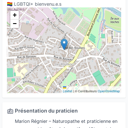
🏳️‍🌈 LGBTQI+ bienvenu.e.s
+
−
Leaflet
|
© Contributeurs
OpenStreetMap
Présentation du praticien
Marion Régnier – Naturopathe et praticienne en