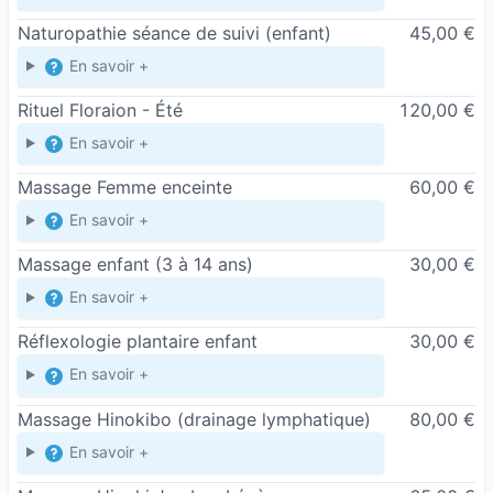
comme un véritable refuge pour le corps et
Naturopathie séance de suivi (enfant)
45,00 €
l’esprit. Loin des injonctions de performance, il
En savoir +
invite à ralentir, à respirer, à ressentir. Je fais le
maximum pour proposer une ambiance
Rituel Floraion - Été
120,00 €
chaleureuse, douce, enveloppante, où chaque
En savoir +
détail a été conçu pour favoriser la détente :
Massage Femme enceinte
60,00 €
lumière naturelle, matériaux bruts, plantes,
En savoir +
odeurs légères, sons apaisants.
C’est un lieu qui s’adresse principalement aux
Massage enfant (3 à 14 ans)
30,00 €
femmes (de tous âges), aux femmes enceintes,
En savoir +
aux mamans en post-partum, aux jeunes filles,
Réflexologie plantaire enfant
30,00 €
aux adolescentes, et aux enfants accompagnés
En savoir +
de leurs parents. J’y propose des
accompagnements sur mesure, dans une
Massage Hinokibo (drainage lymphatique)
80,00 €
ambiance confidentielle et respectueuse.
En savoir +