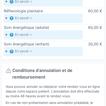
adaptée à vos contraintes et à vos envies.
En savoir +
Mes principaux domaines d’accompagnement
Réflexologie plantaire
60,00 €
en naturopathie :
En savoir +
Alimentation vivante et consciente
, sans
Soin énergétique (adulte)
65,00 €
dogme ni restriction inutile
Sommeil
: comprendre et améliorer les routines
En savoir +
de coucher, les cycles, la qualité du repos
Soin énergétique (enfant)
30,00 €
Stress et émotions
: outils naturels pour apaiser,
En savoir +
recentrer, relâcher
Cycle menstruel et féminité
: accompagner
chaque phase du cycle et ses manifestations
Conditions d'annulation et de
Périodes de transition hormonale
(puberté,
remboursement
maternité, préménopause, ménopause)
Vous pouvez annuler ou déplacer votre rendez-vous en ligne
Détox douce
, soutien digestif et rééquilibrage
depuis votre espace patient. L'annulation doit être effectuée
global
au moins 48 heures avant le rendez-vous.
Immunité naturelle
et prévention saisonnière
En cas de non-présentation sans annulation préalable, le