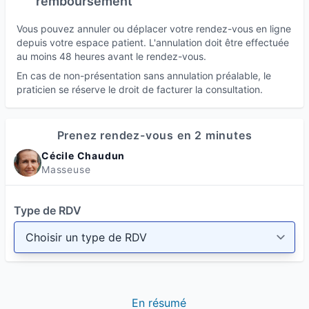
remboursement
sont ajustés avec respect et attention afin de
créer une expérience unique. Les techniques
Vous pouvez annuler ou déplacer votre rendez-vous en ligne
sont également ajustées et le temps de parole
depuis votre espace patient. L'annulation doit être effectuée
au moins 48 heures avant le rendez-vous.
préalable permet de bien identifier ce qui se
En cas de non-présentation sans annulation préalable, le
présente au moment du rdv (au-delà de vos
praticien se réserve le droit de facturer la consultation.
propres mots, dans l'énergie qui se dégage de
manière globale).
Prenez rendez-vous en 2 minutes
Un lieu apaisant au coeur du Beaujolais Vert
Cécile Chaudun
Le lieu dans lequel vous serez accueilli.e se
Masseuse
trouve à 1 heure au nord de Lyon, à équidistance
de Villefranche-sur-Saône, Mâcon, Roanne,
Type de RDV
proche de Tarare, Chauffailles, des Pierres
Dorées, en pleine nature, dans un environnement
propice au calme et à la détente.
Cet espace ... magique vous permet de
déconnecter totalement de votre rythme
En résumé