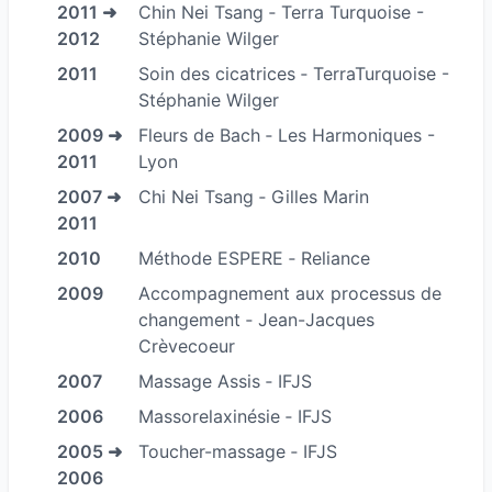
"guérison", en me plaçant à l’écoute du corps et
2011 ➜
Chin Nei Tsang ‐ Terra Turquoise -
des émotions qu'il cache pour parvenir à les
2012
Stéphanie Wilger
gérer...
2011
Soin des cicatrices ‐ TerraTurquoise -
Dans un espace sécurisé, je vous propose un
Stéphanie Wilger
voyage par le touvher à la rencontre des
2009 ➜
Fleurs de Bach ‐ Les Harmoniques -
espaces blessés et qui demandent à être
2011
Lyon
entendus pour s'ouvrir et se libérer de leurs
2007 ➜
Chi Nei Tsang ‐ Gilles Marin
blocages. Vous pourrez vivre différents
2011
massages et approches corporelles, lors de cet
2010
Méthode ESPERE ‐ Reliance
accompagnement personnalisé au cours duquel
2009
Accompagnement aux processus de
vous pourrez ralentir, vous reconnecter à vous-
changement ‐ Jean-Jacques
mêmes. A partir de cet endroit de détente et de
Crèvecoeur
confiance, vous retrouverez votre équilibre
2007
Massage Assis ‐ IFJS
intérieur de manière durable, en ayant relâché
2006
Massorelaxinésie ‐ IFJS
vos tensions physiques et émotionnelles..
2005 ➜
Toucher-massage ‐ IFJS
Installée à
Saint-Nizier-d'Azergues
, au cœur
2006