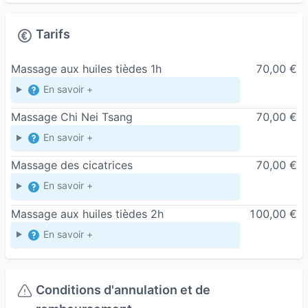
difficultés à lâcher prise peuvent
progressivement impacter le bien-être général.
Tarifs
Le massage permet de retrouver un espace de
respiration et de détente profonde. Chaque
Massage aux huiles tièdes 1h
70,00 €
séance est adaptée à vos besoins propres du
En savoir +
moment.
Massage Chi Nei Tsang
70,00 €
Ce peut être :
le relâchement musculaire,
En savoir +
la détente nerveuse,
Massage des cicatrices
70,00 €
une meilleure circulation énergétique,
En savoir +
la récupération physique,
Massage aux huiles tièdes 2h
100,00 €
le recentrage émotionnel,
le retour à une sensation d’ancrage et de calme
En savoir +
intérieur.
Chaque personne étant unique, le massage l’est
Conditions d'annulation et de
également. Les gestes, le rythme et l’intensité