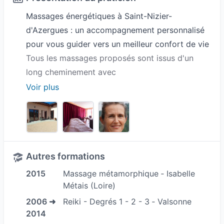
Massages énergétiques à Saint-Nizier-
d'Azergues : un accompagnement personnalisé
pour vous guider vers un meilleur confort de vie
Tous les massages proposés sont issus d'un
long cheminement avec
le toucher d’une part et l’énergétique d’autre
Voir plus
part.
Je vous accompagne dans votre désir de
(re)trouver une vie plus saine, plus équilibrée,
plus joyeuse et plus en ilen avec qui vous êtes.
La vie nous amène trop souvent à quitter notre
véritable voie et il est parfois nécessaire d'être
Autres formations
guidé.e pour retrouver le chemin. Les massages
2015
Massage métamorphique ‐ Isabelle
peuvent être une portée d'entrée dans cette
Métais (Loire)
direction du retour à soi.
2006 ➜
Reiki - Degrés 1 - 2 - 3 ‐ Valsonne
Je vous accueille dans un espace dédié à cette
2014