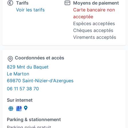
Tarifs
Moyens de paiement
Développement personnel
Énergétique
Voir les tarifs
Carte bancaire non
acceptée
Fatigue
Gestion de la douleur
Espèces acceptées
Chèques acceptés
Gestion des émotions
Virements acceptés
Gestion des traumatismes
Coordonnées et accès
Gestion du stress
Massage
829 Mnt du Baquet
Le Marton
Massage anti-stress
Massage aux huiles
69870 Saint-Nizier-d'Azergues
06 11 57 38 70
Massage Bien-Être
Massage énergétique
Sur internet
Troubles digestifs
Troubles du sommeil
Troubles physiques
Parking & stationnement
Parking privé gratuit