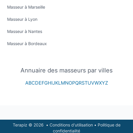
Masseur à Marseille
Masseur à Lyon
Masseur à Nantes
Masseur à Bordeaux
Annuaire des masseurs par villes
A
B
C
D
E
F
G
H
I
J
K
L
M
N
O
P
Q
R
S
T
U
V
W
X
Y
Z
Footer
Terapiz © 2026
•
Conditions d'utilisation
•
Politique de
confidentialité