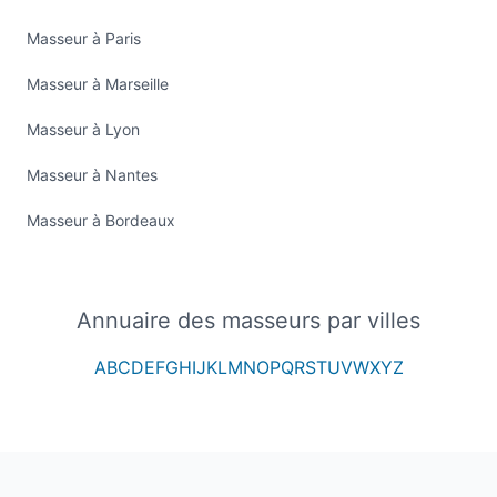
Masseur à Paris
Masseur à Marseille
Masseur à Lyon
Masseur à Nantes
Masseur à Bordeaux
Annuaire des masseurs par villes
A
B
C
D
E
F
G
H
I
J
K
L
M
N
O
P
Q
R
S
T
U
V
W
X
Y
Z