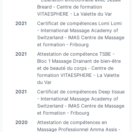
- En entreprise
Breard ‐ Centre de formation
Offrez à vos salariés un moment de détente :
VITAESPHERE - La Valette du Var
Massages AMMA (15-20 minutes) ou sur table,
2021
Certificat de compétences Lomi Lomi
disponibles en demi-journée ou journée
- International Massage Academy of
complète.
Switzerland ‐ IMAS Centre de Massage
et formation - Fribourg
- En institution (EHPAD, hôpitaux, structures
2021
Attestation de compétence TSBE -
médicalisées)
Bloc 1 Massage Drainant de bien-être
Je propose des massages adaptés aux
et de beauté du corps ‐ Centre de
soignants ou aux patients, sur table ou chaise
formation VITAESPHERE - La Valette
ergonomique.
du Var
2021
Certificat de compétences Deep tissue
- En hôtellerie
- International Massage Academy of
Proposez des massages à la carte (solo ou duo)
Switzerland ‐ IMAS Centre de Massage
pour vos clients, directement dans votre
et Formation - Fribourg
établissement.
2020
Attestation de compétences en
Massage Professionnel Amma Assis ‐
- Pour vos événements