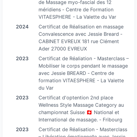
de Massage myo-fascial des 12
être rapide en entreprise ou en événement.
méridiens ‐ Centre de Formation
Massage Lomi-Lomi : techniques hawaïennes
VITAESPHERE - La Valette du Var
pour une relaxation totale.
2024
Certificat de Réalisation en massage
Massage Thaïlandais (habillé) : souplesse et
Convalescence avec Jessie Breard ‐
vitalité.
CABINET EVREUX 181 rue Clément
Massage drainant (manuel ou avec ventouse) :
Ader 27000 EVREUX
détoxification et légèreté.
2023
Certificat de Réaliation - Masterclass –
Massage myo-fascial des 12 méridiens : équilibre
Mobiliser le corps pendant le massage
énergétique et musculaire.
avec Jessie BREARD ‐ Centre de
formation VITAESPHERE - La Valette
Où et comment je pratique ?
du Var
2023
Certificat d'optention 2nd place
- À domicile (Hyères et Var)
Wellness Style Massage Category au
Je me déplace avec tout le matériel nécessaire :
championnat Suisse 🇨🇭 National et
table de massage, linges propres, et huiles
International de massage. ‐ Fribourg
naturelles (coco ou amande douce).
2023
Certificat de Réalisation - Masterclass
– Libération émotionnelle avec Jessie