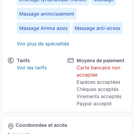
Massage amincissement
Massage Amma assis
Massage anti-stress
Massage assis
Massage Californien
Voir plus de spécialités
Massage convalescence
Tarifs
Moyens de paiement
Voir les tarifs
Carte bancaire non
Massage Deep Tissue
Massage drainant
acceptée
Espèces acceptées
Massage relaxation
Massage Suédois
Chèques acceptés
Virements acceptés
Massage sur mesure
Paypal accepté
Coordonnées et accès