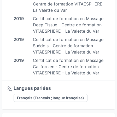
Centre de formation VITAESPHERE -
Mariages, enterrements de vie de jeune fille,
La Valette du Var
salons, séminaires ou team building : j’interviens
2019
Certificat de formation en Massage
sur table ou chaise ergonomique pour vos
Deep Tissue ‐ Centre de formation
invités ou clients.
VITAESPHERE - La Valette du Var
Mon engagement
2019
Certificat de formation en Massage
Suédois ‐ Centre de formation
Avec douceur et respect, je vous invite à
VITAESPHERE - La Valette du Var
retrouver le plaisir d’une harmonie entre votre
2019
Certificat de formation en Massage
corps et votre esprit.
Californien ‐ Centre de formation
Vous pouvez me contacter par téléphone au 06
VITAESPHERE - La Valette du Var
50 17 19 21 ou via la prise de rendez-vous en
ligne pour réserver votre massage sur mesure et
Langues parlées
profiter d’un moment de bien-être unique.
Français (Français ; langue française)
A bientôt