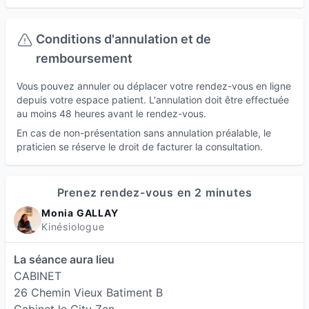
apaiser l’irritabilité, la fatigue, l’hypersensibilité,
les fluctuations d’humeur ou le sentiment de
Conditions d'annulation et de
débordement.
remboursement
Confiance en soi et estime de soi
Les difficultés de confiance en soi, les schémas
Vous pouvez annuler ou déplacer votre rendez-vous en ligne
limitants, les croyances négatives ou les peurs
depuis votre espace patient. L'annulation doit être effectuée
au moins 48 heures avant le rendez-vous.
peuvent entraver l’épanouissement personnel. Le
En cas de non-présentation sans annulation préalable, le
travail en kinésiologie permet de renforcer
praticien se réserve le droit de facturer la consultation.
l’estime de soi et de libérer les freins
inconscients.
Prenez rendez-vous en 2 minutes
Transitions de vie et développement
Monia GALLAY
personnel
Kinésiologue
Changements professionnels, séparations,
deuils, reconversions, divorces, demenagements,
La séance aura lieu
CABINET
étapes de vie importantes : la kinésiologie
26 Chemin Vieux Batiment B
accompagne les périodes de transition en aidant
Cabinet le City Zen