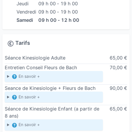
corps-émotions et à favoriser un apaisement
Jeudi
09 h 00 ‐ 19 h 00
durable.
Vendredi
09 h 00 ‐ 19 h 00
Troubles hormonaux et ménopause
Samedi
09 h 00 ‐ 12 h 00
Les troubles hormonaux et la ménopause
représentent une étape de transition profonde,
souvent accompagnée de variations physiques,
Tarifs
émotionnelles et énergétiques.
Séance Kinesiologie Adulte
65,00 €
Beaucoup de femmes traversent cette période
en silence, avec un sentiment de perte de
Entretien Conseil Fleurs de Bach
70,00 €
repères ou de surcharge intérieure. La
En savoir +
kinésiologie permet d’identifier les tensions, les
Seance de Kinesiologie + Fleurs de Bach
90,00 €
blocages et les déséquilibres liés à ces
En savoir +
changements, afin de soutenir le corps dans son
adaptation.
Séance de Kinesiologie Enfant (a partir de
65,00 €
8 ans)
Les Fleurs de Bach, quant à elles, offrent un
accompagnement émotionnel doux et ciblé pour
En savoir +