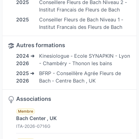
2025
Conseillere Fleurs de Bach Niveau 2 ‐
humain
Institut Francais de Fleurs de Bach
J’ai alors cheminé vers la kinésiologie, d’abord
2025
Conseiller Fleurs de Bach Niveau 1 ‐
en tant que consultante, puis avec l’évidence
Institut Francais des Fleurs de Bach
d’en faire mon nouveau métier.
Aujourd'hui Je vous accompagne dans toutes
Autres formations
sortes de problematiques notamment:
2024 ➜
Kinesiologue ‐ Ecole SYNAPKIN - Lyon
Gestion du stress et de l’anxiété
2026
- Chambéry - Thonon les bains
Le
stress chronique
, l’anxiété, la surcharge
2025 ➜
BFRP - Conseillère Agrée Fleurs de
mentale et l’hypervigilance sont aujourd’hui très
2026
Bach ‐ Centre Bach , UK
présents dans nos vies. Ils peuvent se manifester
par des troubles du sommeil, des tensions
Associations
musculaires, des troubles digestifs, une fatigue
persistante ou une sensation de débordement
Membre
Bach Center , UK
permanent. La kinésiologie permet de travailler
ITA-2026-0716G
sur les
sources profondes du stress
,
conscientes ou inconscientes.