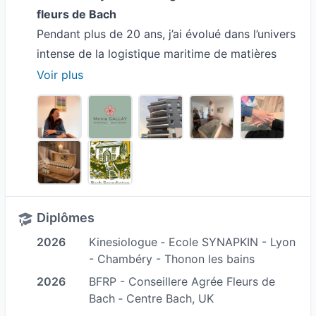
fleurs de Bach
Pendant plus de 20 ans, j’ai évolué dans l’univers
intense de la logistique maritime de matières
premières. Un environnement international où
Voir plus
tout va vite, où la pression est constante, où la
performance est une norme, et où le stress finit
par s’inscrire dans le corps autant que dans
l’esprit.
Au fil des années, j’ai appris à observer ces
mécanismes : comment ils s’installent, comment
ils épuisent, comment ils finissent par
Diplômes
déconnecter de soi.
2026
Kinesiologue ‐ Ecole SYNAPKIN - Lyon
Peu à peu, un besoin d’alignement et de
- Chambéry - Thonon les bains
cohérence personnelle s’est imposé.
2026
BFRP - Conseillere Agrée Fleurs de
Le besoin de retrouver du sens dans ce que je
Bach ‐ Centre Bach, UK
faisais, et de remettre l'essentiel au centre : L'