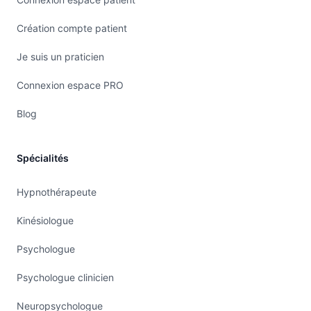
reçu : Difficulté à parler de façon
Création compte patient
compréhensible mais aussi à l'inverser, difficulté
à comprendre des informations données à l'oral.
Je suis un praticien
-> les troubles TDA/TDAH(Troubles du Déficit
Connexion espace PRO
d'Attention avec ou sans Hyperactivité) :
Difficultés à mémoriser une tâche et l’accomplir
Blog
jusqu’au bout surtout en étant interrompu par
quelqu’un ou autre chose. Grand besoin (ou non)
Spécialités
de bouger en permanence. Réactions
émotionnelles disproportionnées, centré sur son
Hypnothérapeute
besoin immédiat, oubliant que cela peut avoir un
Kinésiologue
impact sur les activités des personnes autour.
Psychologue
-> les troubles TSA (Troubles du Spectre
Autistiques). Le champ TSA est très vaste et
Psychologue clinicien
rassemble un ensemble de dysfonctionnements
Neuropsychologue
comme des problématiques d’interactions