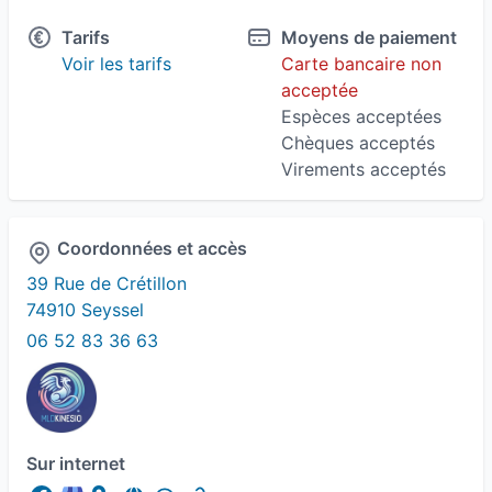
Accompagnement parental
Tarifs
Moyens de paiement
Voir les tarifs
Carte bancaire non
Aide aux aidants
Anxiété
acceptée
Espèces acceptées
Apaisement émotionnel
Chèques acceptés
Virements acceptés
Difficultés et troubles des apprentissages
Gestion du stress
Hyperactivité
Coordonnées et accès
39 Rue de Crétillon
Hypersensibles
Kinésiologie
74910 Seyssel
06 52 83 36 63
Récupération sportive
Réflexe archaïque
Stress
TDAH - Trouble déficit de l'attention avec ou
Sur internet
sans hyperactivité