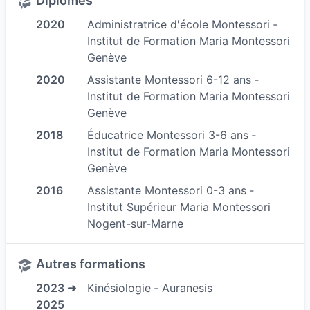
Diplômes
temps pour soi
" peut être un concept étrange
2020
Administratrice d'école Montessori ‐
:-)
Institut de Formation Maria Montessori
Attention, je ne promets pas de perte de poids !
Genève
Le poids/surpoids/obésité est un vaste sujet,
2020
Assistante Montessori 6-12 ans ‐
que je travaille pour moi-même depuis des
Institut de Formation Maria Montessori
années. C'est une pelote de laine avec un
Genève
nombre infini de noeuds que l'on doit dénouer
2018
Éducatrice Montessori 3-6 ans ‐
inlassablement...parfois, on tire un peu plus le fil
Institut de Formation Maria Montessori
et on parvient à dénouer un ensemble de noeuds
Genève
^^
2016
Assistante Montessori 0-3 ans ‐
Institut Supérieur Maria Montessori
J'observe que malheureusement les-dits
Nogent-sur-Marne
"régimes" précipitent de nombreuses personnes
dans les problèmes alimentaires car les
Autres formations
personnes vont se poser des questions sur leur
2023 ➜
Kinésiologie ‐ Auranesis
alimentation, se contrôler et craquer... au lieu de
2025