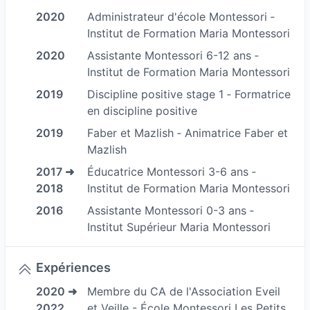
s'écouter : ses besoins alimentaires et / ou
2020
Administrateur d'école Montessori ‐
émotionnels et / ou de rythme (fatigue) et / ou
Institut de Formation Maria Montessori
de tout autre chose !
2020
Assistante Montessori 6-12 ans ‐
Si tout d'un coup vous n'avez envie que d'un
Institut de Formation Maria Montessori
certain type d'aliment, cela peut signifier que
2019
Discipline positive stage 1 ‐ Formatrice
vous vivez une émotion intense qui ne parvient
en discipline positive
pas à s'exprimer autrement. C'est une piste
2019
Faber et Mazlish ‐ Animatrice Faber et
parmi tant d'autre que l'on peut explorer via la
Mazlish
kinésiologie pour apaiser des problématiques
2017 ➜
Éducatrice Montessori 3-6 ans ‐
alimentaires.
2018
Institut de Formation Maria Montessori
2016
Assistante Montessori 0-3 ans ‐
Peur du jugement ? Aucun souci avec moi !
Institut Supérieur Maria Montessori
Je vous comprends complètement, en obésité,
je travaille moi-même sur cette problématique
Expériences
depuis des années, j'ai pu tester différentes
2020 ➜
Membre du CA de l'Association Eveil
techniques et j'avance petit à petit dans un
2022
et Veille - École Montessori Les Petits