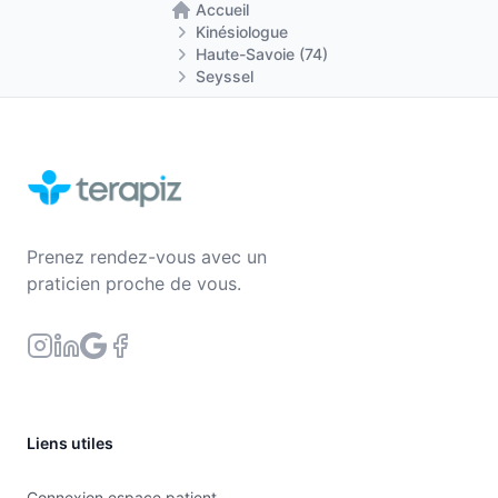
Accueil
Retour à la page d'accueil
l'écriture.
Kinésiologue
Haute-Savoie (74)
Dans ce champ entrent des activités pour
Seyssel
soulager :
->les troubles DYS qui affectent les fonctions
cognitives :
- dyscalculie : comprendre et utiliser les
nombres
- dyslexie : identifier, découper, lire les mots,
Prenez rendez-vous avec un
comprendre le sens d'une phrase ou d'un texte
praticien proche de vous.
- dysorthographie : fautes d'orthographe,
organiser une phrase à écrire
- dyspraxie : coordonner les différentes partie
corps pour réussir à s'habiller, manipuler des
objets, faire un geste simple de la main pour dire
Liens utiles
bonjour...
- dysphasie : troubles du langage oral émis ou
Connexion espace patient