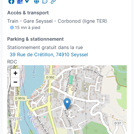
Troubles des apprentissages
Accès & transport
Train - Gare Seyssel - Corbonod (ligne TER)
Troubles du sommeil
15 mn à pied
Parking & stationnement
Stationnement gratuit dans la rue
39 Rue de Crétillon, 74910 Seyssel
RDC
+
−