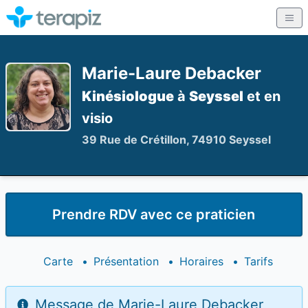
Marie-Laure Debacker
Kinésiologue
à
Seyssel
et en
visio
39 Rue de Crétillon, 74910 Seyssel
Prendre RDV avec ce praticien
Carte
•
Présentation
•
Horaires
•
Tarifs
Message de Marie-Laure Debacker