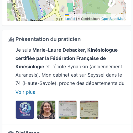
Leaflet
|
© Contributeurs
OpenStreetMap
Présentation du praticien
Je suis
Marie-Laure Debacker, Kinésiologue
certifiée par la Fédération Française de
Kinésiologie
et l'école Synapkin (anciennement
Auranesis). Mon cabinet est sur Seyssel dans le
74 (Haute-Savoie), proche des départements du
73 (Savoie) et du 01 (Ain).
Voir plus
J'ai réalisé un mémoire sur les personnes qui ont
des
problématiques de poids
(en trop / en
manque / depuis toujours / depuis peu de
temps) et/ou pour qui la notion de "
prendre du