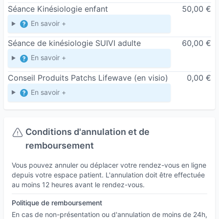
Séance Kinésiologie enfant
50,00 €
Tour d'horizon des thématiques que l'on peut
traiter en kinésiologie :
En savoir +
Troubles du sommeil, problématiques
Séance de kinésiologie SUIVI adulte
60,00 €
relationnelles, difficultés scolaires, problèmes de
En savoir +
compréhension, dépasser un deuil, troubles de
Conseil Produits Patchs Lifewave
(en visio)
0,00 €
l'apprentissage, gestion des émotions, accepter
le changement, troubles de la concentration,
En savoir +
difficultés dans la prise de décision, troubles de
l'humeur, gestion de l’alimentation et du poids,
Conditions d'annulation et de
oser donner son avis, préparer un changement
remboursement
d'emploi / d'habitation / de situation familiale,
décider de grandir et d’être responsable,
Vous pouvez annuler ou déplacer votre rendez-vous en ligne
énurésie, trouver sa place dans sa vie/ sa famille
depuis votre espace patient. L'annulation doit être effectuée
au moins 12 heures avant le rendez-vous.
/ son entreprise / la société...
Politique de remboursement
Les séances de kinésiologie sont idéales pour
En cas de non-présentation ou d'annulation de moins de 24h,