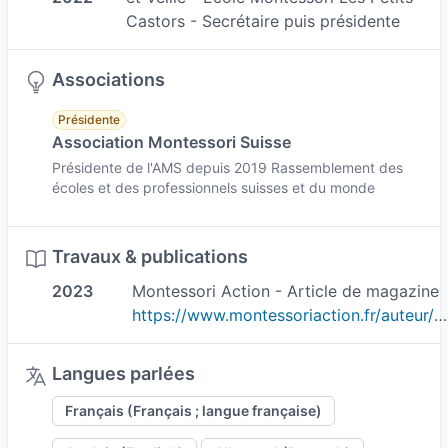
retour à la normale.
Castors - Secrétaire puis présidente
Courage à chacun d'entre nous !
Associations
Je reçois des personnes sur tout type de
thématique également !
Présidente
Association Montessori Suisse
Retrouvez mes actualités sur mes pages
Présidente de l'AMS depuis 2019 Rassemblement des
Facebook et Instagram : MLD Kinesio ! :-)
écoles et des professionnels suisses et du monde
La kinésiologie s'adresse à tout le monde et à
Travaux & publications
tout âge.
2023
Montessori Action - Article de magazine
La kinésiologie est une technique douce pour
https://www.montessoriaction.fr/auteur/marie-laure-debacker/
libérer les blocages physiques et émotionnels
pour retrouver équilibre et bien-être.
Langues parlées
L'outil principal de la kinésiologie est le
test
Français (Français ; langue française)
neuromusculaire
, réalisé par pression douce le