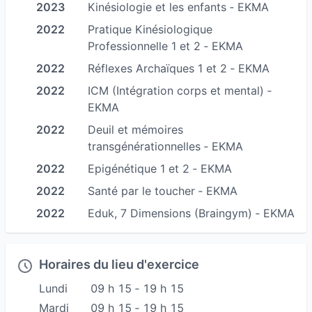
2023
Kinésiologie et les enfants ‐ EKMA
de formation, afin de vous accompagner lors
2022
Pratique Kinésiologique
de mes séances.
Professionnelle 1 et 2 ‐ EKMA
La kinésiologie s’adresse à tous et à toutes
2022
Réflexes Archaïques 1 et 2 ‐ EKMA
(Bébé, enfant, adolescent, adulte).
2022
ICM (Intégration corps et mental) ‐
La prise de RDV en ligne n'est pas accessible à
EKMA
moins de 24H, pour toute prise de RDV dans ce
2022
Deuil et mémoires
lapse de temps merci de me contacter par
transgénérationnelles ‐ EKMA
téléphone. Merci de votre compréhension.
2022
Epigénétique 1 et 2 ‐ EKMA
2022
Santé par le toucher ‐ EKMA
#kinesiologie #kinesiologue #emotions
2022
Eduk, 7 Dimensions (Braingym) ‐ EKMA
#testmusculaire #developpementpersonnel
#fatigue #douleurs #confiancensoi #estimedesoi
#apprentissage #concentration #stress #anxiete
Horaires du lieu d'exercice
#angoisse #burnout #peur #enfant #adolescent
Lundi
09 h 15 ‐ 19 h 15
#bienetre #reflexesarchaiques #touchforhealth
Mardi
09 h 15 ‐ 19 h 15