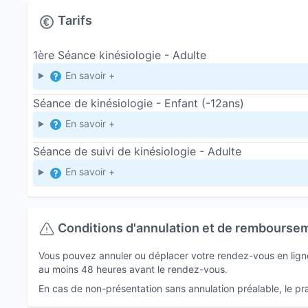
relationnelles...
Tarifs
-
Apprentissage
: blocage ben lien avec la lectu
démotivation...
1ère Séance kinésiologie - Adulte
-
Développement personnel
: se connaitre, ma
En savoir +
croyances limitantes...
Séance de kinésiologie - Enfant (-12ans)
-
Sport
: prépa mentale, performances posture...
En savoir +
Méthodes utilisées en kinésiologie
: Brain gym
Séance de suivi de kinésiologie - Adulte
***********************
En savoir +
Je me suis également formée à la méthode «
R
La méthode « Raconte-moi mon histoire » est u
Elle permet de raconter l’histoire de l’enfant de
Conditions d'annulation et de rembourse
peluches, jouets, objets. Une manière de libérer
La méthode Raconte-moi mon histoire répond a
Vous pouvez annuler ou déplacer votre rendez-vous en ligne 
au moins 48 heures avant le rendez-vous.
troubles du sommeil,
En cas de non-présentation sans annulation préalable, le prat
gestion des émotions,