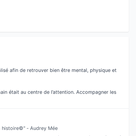
é afin de retrouver bien être mental, physique et
main était au centre de l’attention. Accompagner les
t tellement passionnant et enrichissant!
littéralement sciée des résultats obtenus que ce soit
venture. Et c’est également à ce moment que j’ai eu le
histoire©" ‐ Audrey Mée