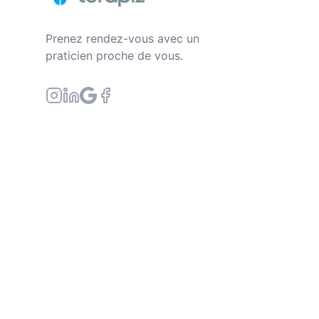
et être au rendez-vous de votre vie ? En une 
compréhension de vous-même, votre
dynamiqu
Prenez rendez-vous avec un
les
moyens
de les
contourner
. Un thème en
Nu
praticien proche de vous.
(re)donnera
confiance
en votre
potentiel
et vou
vous. Il vous permettra de confirmer ce que vo
vous aider à vous réaliser dans l’activité qui vo
⚠️N'hésitez pas à indiquer l'ensemble de vos n
permettra de pouvoir avoir vos chiffres clés😀
***********************
Si ces quelques mots sur mon profil vous parlent,
cabinet , afin de vous aider à libérer des émoti
générations, et qui sont à l’origine de vos probl
N’hésitez pas à me contacter si vous souhaitez