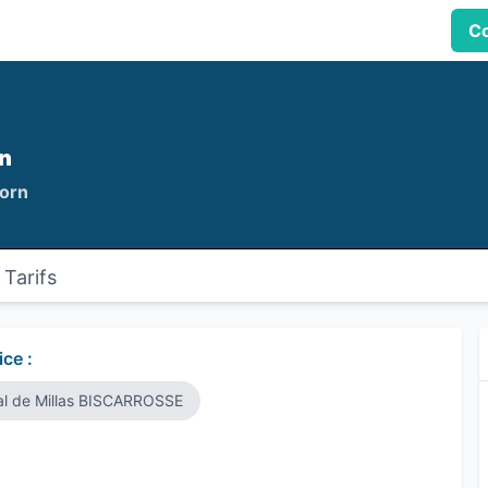
Co
rn
Born
Tarifs
ce :
al de Millas BISCARROSSE