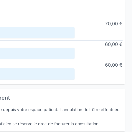
re, le calcul, la concentration, préparation examen,
70,00 €
nque de confiance, prise de parole en public,
60,00 €
, Touch for Health, 3 en 1 concept, Adaptogénèse
60,00 €
aconte moi mon histoire
» créée par Audrey Mée.
ne approche ludique et concrète.
puis les 9 mois avant sa conception à l’aide de
ment
 les émotions de l’enfant mais aussi des parents.
ux problématiques de :
depuis votre espace patient. L'annulation doit être effectuée
icien se réserve le droit de facturer la consultation.