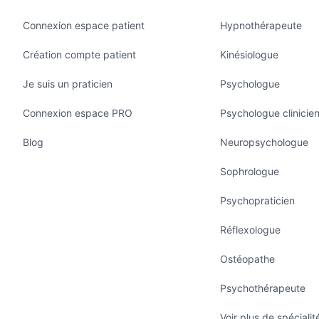
séance de 2 heures, vous découvrez vos
7 clés
de
e de vie
, les explications de
vos difficultés
et
Connexion espace patient
Hypnothérapeute
mérologie Stratégique
® vous
Création compte patient
Kinésiologue
s fera prendre
conscience
de ce qui est
vital
pour
us ressentiez au plus profond de vous-même et ainsi
Je suis un praticien
Psychologue
us donne du sens.
Connexion espace PRO
Psychologue clinicie
oms et prénoms lorsque vous prenez rdv: cela me
Blog
Neuropsychologue
Sophrologue
 j’aurai l’immense plaisir de vous accueillir à mon
Psychopraticien
ons enregistrées depuis des années, voire des
ématiques actuelles.
Réflexologue
 avoir des informations complémentaires!
Ostéopathe
Psychothérapeute
Voir plus de spécialit