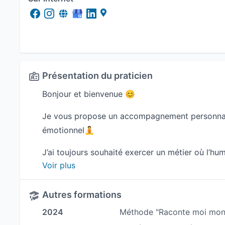
Présentation du praticien
Bonjour et bienvenue 😊
Je vous propose un accompagnement personnalis
émotionnel🧘
J’ai toujours souhaité exercer un métier où l’hu
Voir plus
personnes vers le bien être : les voir évoluer es
J’ai découvert la kinésiologie en 2019 : j’ai été 
Autres formations
sur moi ou ma famille que j’ai embarqué dans l’a
2024
Méthode "Raconte moi mon 
déclic : j’en ferai mon métier!