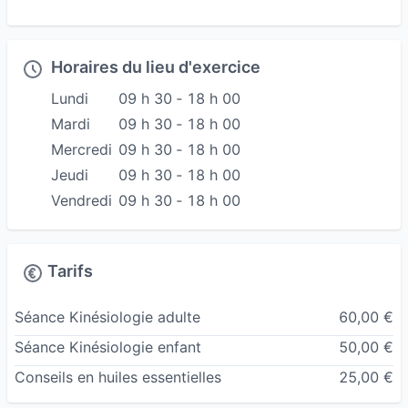
Je pratique également les massages bien-être,
pour prendre un rendez-vous massage veuillez
me contacter directement par téléphone ou mail.
Horaires du lieu d'exercice
Lundi
09 h 30 ‐ 18 h 00
Mardi
09 h 30 ‐ 18 h 00
Mercredi
09 h 30 ‐ 18 h 00
Jeudi
09 h 30 ‐ 18 h 00
Vendredi
09 h 30 ‐ 18 h 00
Tarifs
Séance Kinésiologie adulte
60,00 €
Séance Kinésiologie enfant
50,00 €
Conseils en huiles essentielles
25,00 €