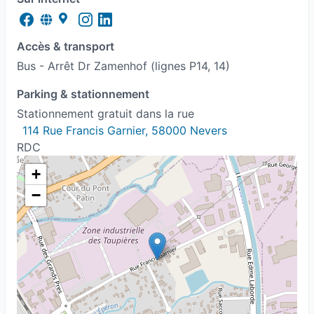
HPI / HPE
Kinésiologie
Accès & transport
Manque de confiance en soi
Bus - Arrêt Dr Zamenhof (lignes P14, 14)
Manque d'énergie
Parking & stationnement
Stationnement gratuit dans la rue
TDAH - Trouble déficit de l'attention avec ou
114 Rue Francis Garnier, 58000 Nevers
sans hyperactivité
RDC
+
TDA - Trouble déficit de l'attention
−
Thérapie Psychocorporelle
Traumatisme
Troubles de la sexualité
Troubles des conduites alimentaires (TCA)