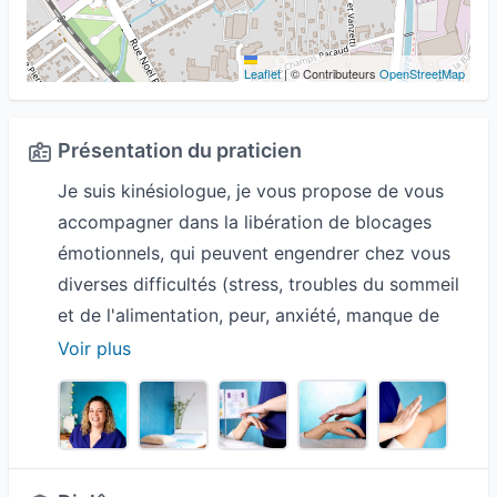
Leaflet
|
© Contributeurs
OpenStreetMap
Présentation du praticien
Je suis kinésiologue, je vous propose de vous
accompagner dans la libération de blocages
émotionnels, qui peuvent engendrer chez vous
diverses difficultés (stress, troubles du sommeil
et de l'alimentation, peur, anxiété, manque de
confiance en soi, deuil, douleur physique…) ou
Voir plus
qui vous empêche d'atteindre vos objectifs de
vie. Ma pratique s'adresse à tous, il n'y a aucune
contre indication, des nouveaux nés aux adultes.
J'utilise différentes techniques telles que Santé