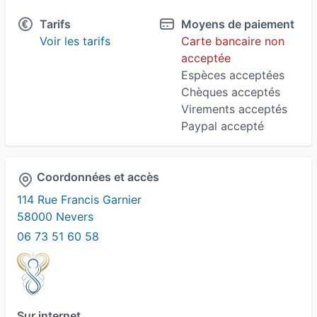
Tarifs
Moyens de paiement
Burn-out
Confiance en soi
Dépression
Voir les tarifs
Carte bancaire non
acceptée
Deuil
Développement personnel
Espèces acceptées
Chèques acceptés
Difficultés et troubles des apprentissages
Virements acceptés
Paypal accepté
Douleurs chroniques
Enfant
État de Stress post traumatique
Coordonnées et accès
114 Rue Francis Garnier
Gestion de la douleur
58000 Nevers
06 73 51 60 58
Gestion des émotions
Gestion des traumatismes
Gestion du poids
Gestion du stress
Sur internet