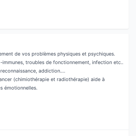
ement de vos problèmes physiques et psychiques.
-immunes, troubles de fonctionnement, infection etc..
 reconnaissance, addiction.…
cer (chimiothérapie et radiothérapie) aide à
es émotionnelles.
 énergétiques (décodage intuitif).
, pré et intra -utérines, transgénérationnelles.
e, à votre relation familiale et sociologique.