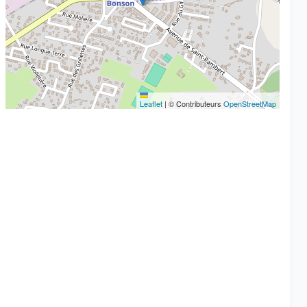
Leaflet
|
© Contributeurs
OpenStreetMap