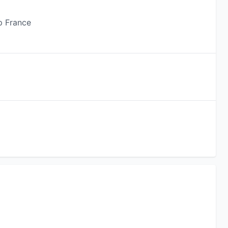
p France
u consultant.