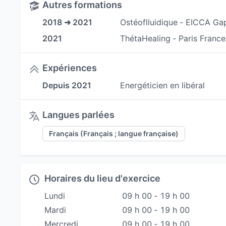
Autres formations
Détoxification.
2018 ➜ 2021
Ostéoflluidique ‐ EICCA Ga
Libération Karmique
2021
ThétaHealing ‐ Paris France
Accompagnement spirituel.
Le travail se fait en compréhension et accord d
Expériences
Séance habillée et sans manipulation
Depuis 2021
Energéticien en libéral
Langues parlées
Français (Français ; langue française)
Horaires du lieu d'exercice
Lundi
09 h 00 ‐ 19 h 00
Mardi
09 h 00 ‐ 19 h 00
Mercredi
09 h 00 ‐ 19 h 00