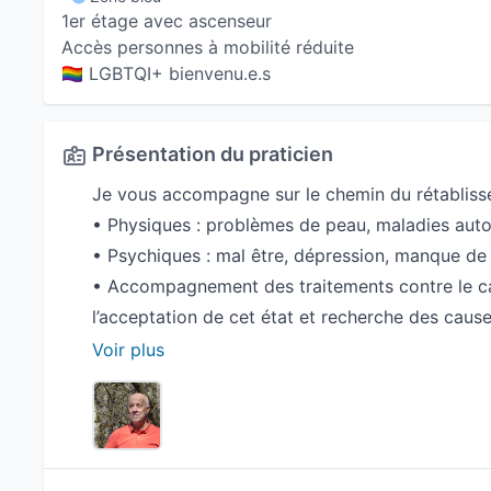
1er étage avec ascenseur
Accès personnes à mobilité réduite
🏳️‍🌈 LGBTQI+ bienvenu.e.s
Présentation du praticien
Je vous accompagne sur le chemin du rétabliss
• Physiques : problèmes de peau, maladies auto
• Psychiques : mal être, dépression, manque de
• Accompagnement des traitements contre le can
l’acceptation de cet état et recherche des caus
Voir plus
Travail sur les corps physiques (magnétisme) et
Libérations et réinformatisons émotionnelles.
Travail sur les mémoires de vie présente, passées
Croyances limitantes liées à votre venue au mond
Nettoyages des énergies négatives, possession.