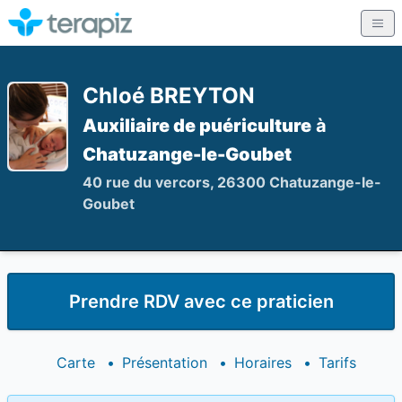
Chloé BREYTON
Auxiliaire de puériculture
à
Chatuzange-le-Goubet
40 rue du vercors, 26300 Chatuzange-le-
Goubet
Prendre RDV avec ce praticien
Carte
•
Présentation
•
Horaires
•
Tarifs