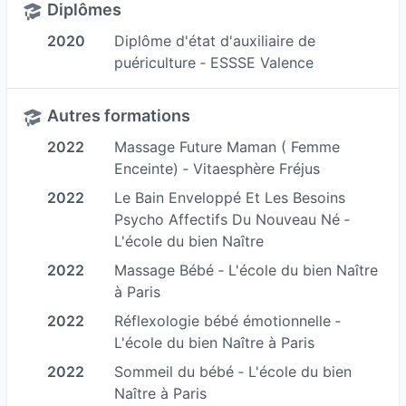
Diplômes
salle d’accouchement j’accueille les parents, les
2020
Diplôme d'état d'auxiliaire de
accompagne et les soutient dans la mise au
puériculture ‐ ESSSE Valence
monde des nouveaux nés. J’effectue les
premiers soins du bébé. Et surtout j’essaie de
Autres formations
créer une ambiance la plus chaleureuse et intime
2022
Massage Future Maman ( Femme
possible. En suite de couche, je guide les
Enceinte) ‐ Vitaesphère Fréjus
parents dans leurs nouveaux rôles, je me tiens à
2022
Le Bain Enveloppé Et Les Besoins
leurs dispositions pour toutes leurs
Psycho Affectifs Du Nouveau Né ‐
interrogations. J’aide les nouveaux parents dans
L'école du bien Naître
la mise en place de l’allaitement maternel ou
2022
Massage Bébé ‐ L'école du bien Naître
artificiel.
à Paris
C’est au fil de mes gardes que je me suis rendue
2022
Réflexologie bébé émotionnelle ‐
compte que chaque parent avait besoin d’une
L'école du bien Naître à Paris
attention particulière et d’écoute.
2022
Sommeil du bébé ‐ L'école du bien
Naître à Paris