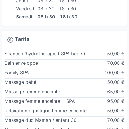
Jeudi
08 h 30 ‐ 18 h 30
sur ses deux dernières années à l’école du bien
Vendredi
08 h 30 ‐ 18 h 30
naître mais aussi chez le bien naitre de bébé.
Samedi
08 h 30 ‐ 18 h 30
Je peux vous accompagner sur pleins de
différentes prestations tel que le bain enveloppé,
Tarifs
massage bébé, réflexologie émotionnelle, les
consultations sommeil, le spa bébé, massage
Séance d'hydrothérapie ( SPA bébé )
50,00 €
femme enceinte, massage duo maman/enfants,
Bain enveloppé
70,00 €
spa familial mais aussi des consultations
Family SPA
100,00 €
allaitement ou des accompagnement globaux
Massage bébé
50,00 €
autour de la périnatalité.
Massage femme enceinte
65,00 €
N’hésitez pas à me contacter par téléphone pour
Massage femme enceinte + SPA
95,00 €
plus d’informations ou questionnement. Je me
Relaxation aquatique femme enceinte
50,00 €
ferais une joie d’y répondre.
Massage duo Maman / enfant 30
70,00 €
A bientôt