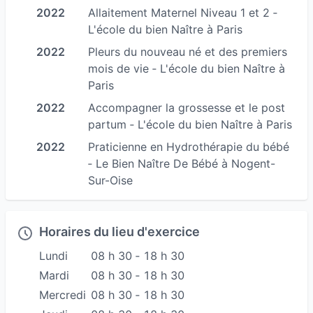
C’est donc pour cela que je me suis lancée dans
2022
Allaitement Maternel Niveau 1 et 2 ‐
ce nouveau projet. Prendre le temps d’écouter
L'école du bien Naître à Paris
chaque parent est ma priorité.
2022
Pleurs du nouveau né et des premiers
mois de vie ‐ L'école du bien Naître à
La périnatalité est une période essentielle dans
Paris
la vie d’une femme, d’un homme, d’un couple.
2022
Accompagner la grossesse et le post
Faire appel à mes services c’est choisir un
partum ‐ L'école du bien Naître à Paris
accompagnement et un soutien respectueux,
2022
Praticienne en Hydrothérapie du bébé
soutenant et rassurant.
‐ Le Bien Naître De Bébé à Nogent-
Un accompagnement, dans la convivialité, à
Sur-Oise
votre rythme et personnalisé en fonction de
cette histoire qui est la vôtre afin que vous
Horaires du lieu d'exercice
puissiez prendre confiance et vous épanouir
Lundi
08 h 30 ‐ 18 h 30
dans votre nouveau rôle de parents.
Mardi
08 h 30 ‐ 18 h 30
Pour pouvoir vous accompagner au mieux dans
Mercredi
08 h 30 ‐ 18 h 30
un grand nombre de sujets, je me suis formée