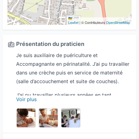
Leaflet
|
© Contributeurs
OpenStreetMap
Présentation du praticien
Je suis auxiliaire de puériculture et
Accompagnante en périnatalité. J’ai pu travailler
dans une crèche puis en service de maternité
(salle d’accouchement et suite de couches).
J’ai pu travailler plusieurs années en tant
Voir plus
qu’auxiliaire de puériculture en premier lieux
dans une crèche puis dans une maternité de jour
comme de nuit j’avais pour mission
d’accompagner la femme enceinte et le
nouveau-né, de répondre à tous ses besoins. En