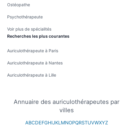
Ostéopathe
Psychothérapeute
Voir plus de spécialités
Recherches les plus courantes
Auriculothérapeute à Paris
Auriculothérapeute à Nantes
Auriculothérapeute à Lille
Annuaire des auriculothérapeutes par
villes
A
B
C
D
E
F
G
H
I
J
K
L
M
N
O
P
Q
R
S
T
U
V
W
X
Y
Z