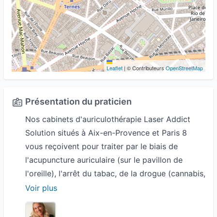
Leaflet
|
© Contributeurs
OpenStreetMap
Présentation du praticien
Nos cabinets d'auriculothérapie Laser Addict
Solution situés à Aix-en-Provence et Paris 8
vous reçoivent pour traiter par le biais de
l'acupuncture auriculaire (sur le pavillon de
l'oreille), l'arrêt du tabac, de la drogue (cannabis,
Cocaïne), l'alcool, en 1 séance seulement.
Voir plus
L'auriculothérapie est très efficace contre
l'insomnie, l'anxiété, les symptômes de la